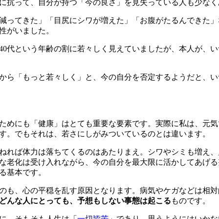
に抗って、自分が持つ「今の良さ」を見失っている人も少なく
減ってきた」「目尻にシワが増えた」「お腹がたるんできた」
性がいました。
0代という年齢の割に若々しく見えていましたが、本人が、い
から「もっと若々しく」と、今の自分を否定するようだと、い
ためにも「健康」はとても重要な要素です。実際に私は、元気
す。でもそれは、若さにしがみついているのとは違います。
ねれば体力は落ちてくるのはあたりまえ。シワやシミも増え、
な老化は受け入れながら、今の自分を最大限に活かしてあげる
る基本です。
のも、心の平穏を乱す原因となります。病気やケガなどは相対
どんな人にとっても、予想もしない事態は起こる
ものです。
に、そもそも人生は「
一切皆苦
」であり、思うようにはいかな