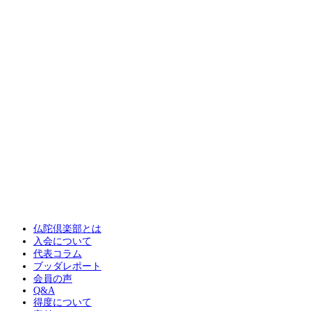
仏陀倶楽部とは
入会について
代表コラム
ブッダレポート
会員の声
Q&A
得度について