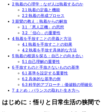
2
執着の心理学：なぜ人は執着するのか
2.1
執着の定義と機能
2.2
執着の形成プロセス
3
親鸞の教え：執着からの解放
3.1
「悪人正機」の思想
3.2
「信心」の重要性
4
執着を手放すことの意義と方法
4.1
執着を手放すことの効果
4.2
執着を手放す具体的な方法
5
執着の根源を探る：自己との向き合い
5.1
自己理解の重要性
6
手放すものと手放さないものの基準
6.1
基準を設定する重要性
6.2
具体的な基準の例
6.3
科学的アプローチ：価値観の明確化
7
まとめ：バランスの取れた生き方へ
はじめに：悟りと日常生活の狭間で