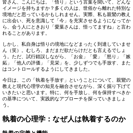
皆さん、こんにちは。「悟り」という言葉を聞いて、どんな
イメージを持ちますか？多くの人は、世俗から離れた特別な
境地だと思っているかもしれません。実際、私も親鸞の教え
に出会い、死を意識して「今」を充実させるようになってか
ら、会う人にときおり「愛葉さんは、悟ってますね」と言わ
れることがあります。
しかし、私自身は悟りの境地になどまったく到達していませ
ん（笑）。むしろ、まだまだ欲だらけだとも言えるでしょ
う。ただ、試行錯誤しながら、「お金」「愛」「怒り」「嫉
妬」「他人の評価」「見栄」を、少しずつでも手放す、また
はコントロールするようにしてきました。
今日は、この「執着を手放す」ということについて、親鸞の
教えと現代心理学の知見を融合させながら、深く掘り下げて
いきたいと思います。特に、何を手放し、何を保持すべきか
の基準について、実践的なアプローチを探っていきましょ
う。
執着の心理学：なぜ人は執着するのか