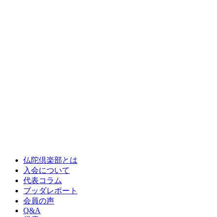
仏陀倶楽部とは
入会について
代表コラム
ブッダレポート
会員の声
Q&A