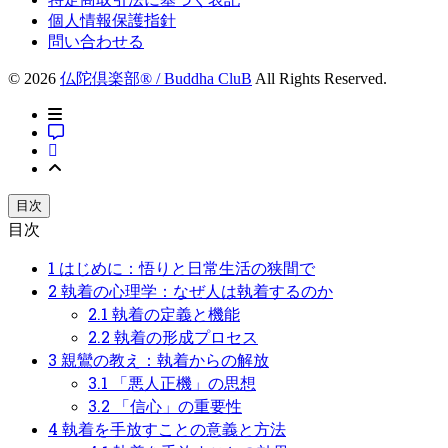
個人情報保護指針
問い合わせる
© 2026
仏陀倶楽部® / Buddha CluB
All Rights Reserved.
目次
目次
1
はじめに：悟りと日常生活の狭間で
2
執着の心理学：なぜ人は執着するのか
2.1
執着の定義と機能
2.2
執着の形成プロセス
3
親鸞の教え：執着からの解放
3.1
「悪人正機」の思想
3.2
「信心」の重要性
4
執着を手放すことの意義と方法