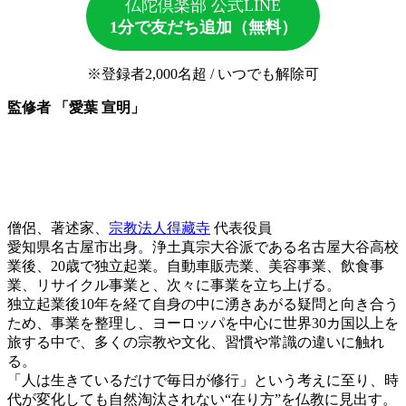
仏陀倶楽部 公式LINE
1分で友だち追加（無料）
※登録者2,000名超 / いつでも解除可
監修者 「愛葉 宣明」
僧侶、著述家、
宗教法人得藏寺
代表役員
愛知県名古屋市出身。浄土真宗大谷派である名古屋大谷高校
業後、20歳で独立起業。自動車販売業、美容事業、飲食事
業、リサイクル事業と、次々に事業を立ち上げる。
独立起業後10年を経て自身の中に湧きあがる疑問と向き合う
ため、事業を整理し、ヨーロッパを中心に世界30カ国以上を
旅する中で、多くの宗教や文化、習慣や常識の違いに触れ
る。
「人は生きているだけで毎日が修行」という考えに至り、時
代が変化しても自然淘汰されない“在り方”を仏教に見出す。