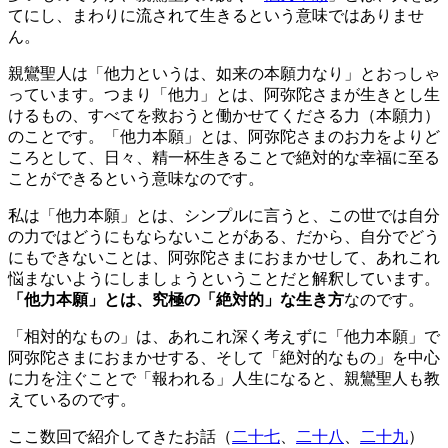
てにし、まわりに流されて生きるという意味ではありませ
ん。
親鸞聖人は「他力というは、如来の本願力なり」とおっしゃ
っています。つまり
「他力」とは、阿弥陀さまが生きとし生
けるもの、すべてを救おうと働かせてくださる力（本願力）
のこと
です。「他力本願」とは、阿弥陀さまのお力をよりど
ころとして、日々、精一杯生きることで絶対的な幸福に至る
ことができるという意味なのです。
私は「他力本願」とは、シンプルに言うと、この世では自分
の力ではどうにもならないことがある、だから、自分でどう
にもできないことは、阿弥陀さまにおまかせして、あれこれ
悩まないようにしましょうということだと解釈しています。
「他力本願」とは、究極の「絶対的」な生き方
なのです。
「相対的なもの」は、あれこれ深く考えずに「他力本願」で
阿弥陀さまにおまかせする、そして「絶対的なもの」を中心
に力を注ぐことで「報われる」人生になると、親鸞聖人も教
えているのです。
ここ数回で紹介してきたお話（
二十七
、
二十八
、
二十九
）