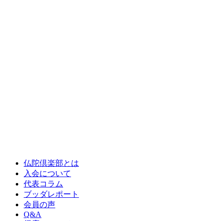
仏陀倶楽部とは
入会について
代表コラム
ブッダレポート
会員の声
Q&A