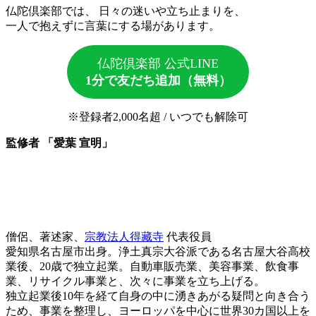
仏陀倶楽部では、 日々の迷いや立ち止まりを、
一人で抱えずに言葉にする場があります。
仏陀倶楽部 公式LINE
1分で友だち追加（無料）
※登録者2,000名超 / いつでも解除可
監修者 「愛葉 宣明」
僧侶、著述家、
宗教法人得藏寺
代表役員
愛知県名古屋市出身。浄土真宗大谷派である名古屋大谷高校
業後、20歳で独立起業。自動車販売業、美容事業、飲食事
業、リサイクル事業と、次々に事業を立ち上げる。
独立起業後10年を経て自身の中に湧きあがる疑問と向き合う
ため、事業を整理し、ヨーロッパを中心に世界30カ国以上を