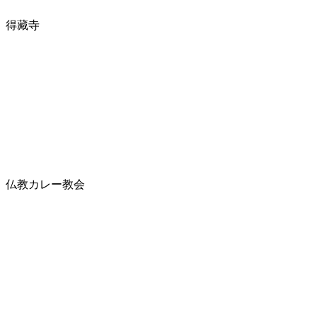
得藏寺
仏教カレー教会