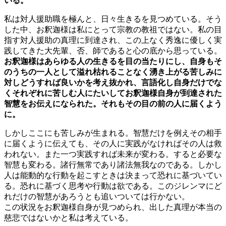
いる。
私は対人援助職を極んと、日々生きるを見つめている。そう
した中、お釈迦様は私にとって宗教の教祖ではない。私の目
指す対人援助の真理に到達され、この上なく秀逸に優しく実
践してきた大先輩、否、師であると心の底から思っている。
お釈迦様はあらゆる人の生きるを目の当たりにし、自身もそ
のうちの一人として溢れ枯れることなく湧き上がる苦しみに
対しどうすれば良いかを考え抜かれ、言語化し自身だけでな
くそれぞれに苦しむ人にたいしてお釈迦様自身が到達された
智慧をお伝えになられた。それもその目の前の人に届くよう
に。
しかしここにも苦しみが生まれる。智慧だけを例えその相手
に届くように伝えても、その人に実践がなければその人は救
われない。また一つ実践すれば未来が変わる。すると必要な
智慧も変わる。諸行無常であり諸法無我なのである。しかし
人は能動的な行動を起こすときは決まって恐れに基づいてい
る。恐れに基づく思考や行動は欲である。このジレンマにど
れだけの智慧があろうとも追いついては行かない。
この状況をお釈迦様自身が見つめられ、出した真理が本当の
慈悲ではないかと私は考えている。