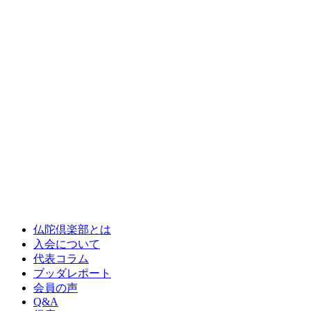
仏陀倶楽部とは
入会について
代表コラム
ブッダレポート
会員の声
Q&A