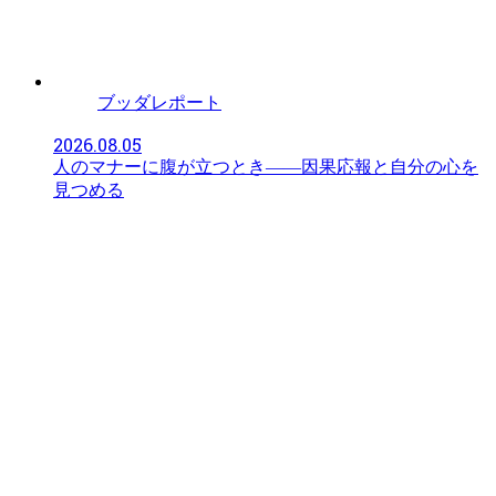
ブッダレポート
2026.08.05
人のマナーに腹が立つとき――因果応報と自分の心を
見つめる