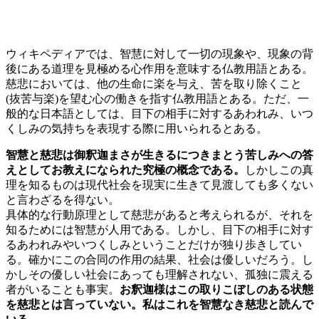
ウィキペディアでは、智慧に対して一切の現象や、現象の背
後にある道理を見極める心作用を意味する仏教用語とある。
慈悲においては、他の生命に楽を与え、苦を取り除くこと
(抜苦与楽)を望む心の働きを指す仏教用語とある。ただ、一
般的な日本語としては、目下の相手に対するあわれみ、いつ
くしみの気持ちを表現する際に用いられるとある。
智慧と慈悲は御釈迦まさが生きるにつきまとう苦しみへの答
えとしてお教えになられた究極の概念である。
しかしこの真
理を知るものは現代社会を現実に生きて見渡しても多くない
と言わざるを得ない。
具体的な行動原理として慈悲があると考えられるが、それを
知るためには智慧が人用である。しかし、目下の相手に対す
るあわれみやいつくしみということだけが独り歩きしてい
る。確かにこの合同の作用の結果、社会は優しいだろう。し
かしその優しい社会にあっても理解されない、孤独に震える
者がいることも事実。
お釈迦様はこの取りこぼしのある状態
を慈悲とは言っていない。私はこれを智慧なき慈悲と読んで