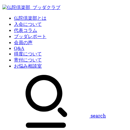
仏陀倶楽部とは
入会について
代表コラム
ブッダレポート
会員の声
Q&A
得度について
寄付について
お悩み相談室
search