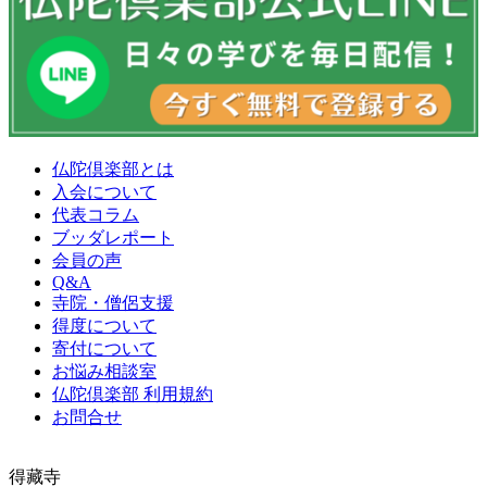
仏陀倶楽部とは
入会について
代表コラム
ブッダレポート
会員の声
Q&A
寺院・僧侶支援
得度について
寄付について
お悩み相談室
仏陀倶楽部 利用規約
お問合せ
得藏寺