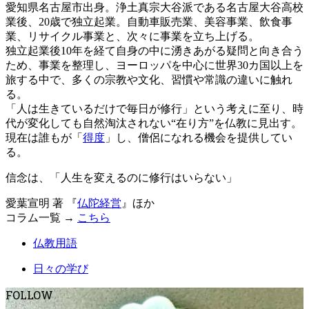
愛知県名古屋市出身。浄土真宗大谷派である名古屋大谷高校
業後、20歳で独立起業。自動車販売業、美容事業、飲食事
業、リサイクル事業と、次々に事業を立ち上げる。
独立起業後10年を経て自身の中に湧きあがる疑問と向き合う
ため、事業を整理し、ヨーロッパを中心に世界30カ国以上を
旅する中で、多くの宗教や文化、習慣や常識の違いに触れ
る。
「人は生きているだけで毎日が修行」という考えに至り、時
代が変化しても自然淘汰されない“在り方”を仏教に見出す。
現在は誰もが「
得度
」し、僧侶になれる機会を提供してい
る。
信念は、「人生を変えるのに修行はいらない」
愛葉宣明 著 『
仏陀経営
』ほか
コラム一覧 →
こちら
仏教用語
日々の学び
FOLLOW