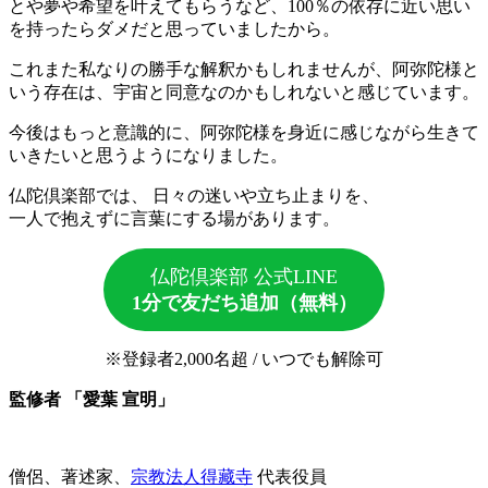
とや夢や希望を叶えてもらうなど、100％の依存に近い思い
を持ったらダメだと思っていましたから。
これまた私なりの勝手な解釈かもしれませんが、阿弥陀様と
いう存在は、宇宙と同意なのかもしれないと感じています。
今後はもっと意識的に、阿弥陀様を身近に感じながら生きて
いきたいと思うようになりました。
仏陀倶楽部では、 日々の迷いや立ち止まりを、
一人で抱えずに言葉にする場があります。
仏陀倶楽部 公式LINE
1分で友だち追加（無料）
※登録者2,000名超 / いつでも解除可
監修者 「愛葉 宣明」
僧侶、著述家、
宗教法人得藏寺
代表役員