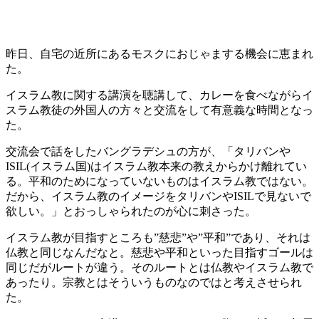
昨日、自宅の近所にあるモスクにおじゃまする機会に恵まれ
た。
イスラム教に関する講演を聴講して、カレーを食べながらイ
スラム教徒の外国人の方々と交流をして有意義な時間となっ
た。
交流会で話をしたバングラデシュの方が、「タリバンや
ISIL(イスラム国)はイスラム教本来の教えからかけ離れてい
る。平和のためになっていないものはイスラム教ではない。
だから、イスラム教のイメージをタリバンやISILで見ないで
欲しい。」とおっしゃられたのが心に刺さった。
イスラム教が目指すところも”慈悲”や”平和”であり、それは
仏教と同じなんだなと。慈悲や平和といった目指すゴールは
同じだがルートが違う。そのルートとは仏教やイスラム教で
あったり。宗教とはそういうものなのではと考えさせられ
た。