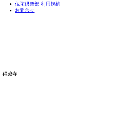
仏陀倶楽部 利用規約
お問合せ
得藏寺