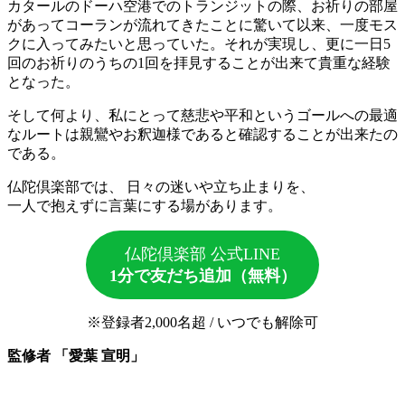
カタールのドーハ空港でのトランジットの際、お祈りの部屋
があってコーランが流れてきたことに驚いて以来、一度モス
クに入ってみたいと思っていた。それが実現し、更に一日5
回のお祈りのうちの1回を拝見することが出来て貴重な経験
となった。
そして何より、私にとって慈悲や平和というゴールへの最適
なルートは親鸞やお釈迦様であると確認することが出来たの
である。
仏陀倶楽部では、 日々の迷いや立ち止まりを、
一人で抱えずに言葉にする場があります。
仏陀倶楽部 公式LINE
1分で友だち追加（無料）
※登録者2,000名超 / いつでも解除可
監修者 「愛葉 宣明」