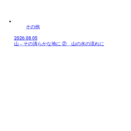
その他
2026.08.05
山 – その清らかな地に ② 山の水の流れに