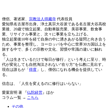
僧侶、著述家、
宗教法人得藏寺
代表役員
愛知県名古屋市出身。浄土真宗大谷派である名古屋大谷高校
業後、20歳で独立起業。自動車販売業、美容事業、飲食事
業、リサイクル事業と、次々に事業を立ち上げる。
独立起業後10年を経て自身の中に湧きあがる疑問と向き合う
ため、事業を整理し、ヨーロッパを中心に世界30カ国以上を
旅する中で、多くの宗教や文化、習慣や常識の違いに触れ
る。
「人は生きているだけで毎日が修行」という考えに至り、時
代が変化しても自然淘汰されない“在り方”を仏教に見出す。
現在は誰もが「
得度
」し、僧侶になれる機会を提供してい
る。
信念は、「人生を変えるのに修行はいらない」
愛葉宣明 著 『
仏陀経営
』ほか
コラム一覧 →
こちら
その他