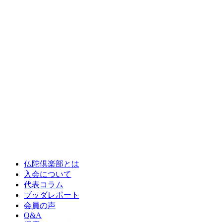
仏陀倶楽部とは
入会について
代表コラム
ブッダレポート
会員の声
Q&A