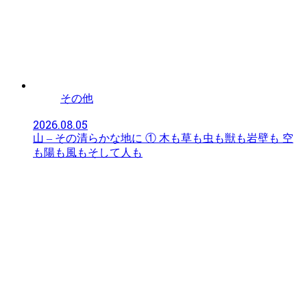
その他
2026.08.05
山 – その清らかな地に ① 木も草も虫も獣も岩壁も 空
も陽も風もそして人も