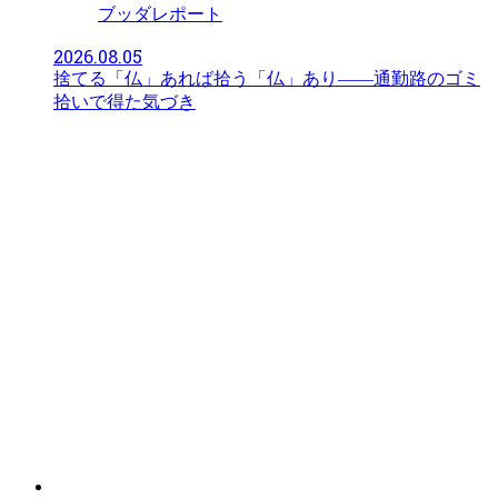
ブッダレポート
2026.08.05
捨てる「仏」あれば拾う「仏」あり――通勤路のゴミ
拾いで得た気づき