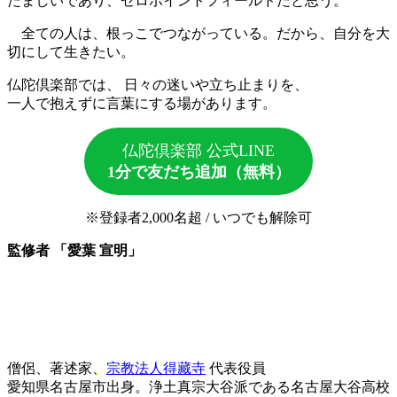
たましいであり、ゼロポイントフィールドだと思う。
全ての人は、根っこでつながっている。だから、自分を大
切にして生きたい。
仏陀倶楽部では、 日々の迷いや立ち止まりを、
一人で抱えずに言葉にする場があります。
仏陀倶楽部 公式LINE
1分で友だち追加（無料）
※登録者2,000名超 / いつでも解除可
監修者 「愛葉 宣明」
僧侶、著述家、
宗教法人得藏寺
代表役員
愛知県名古屋市出身。浄土真宗大谷派である名古屋大谷高校