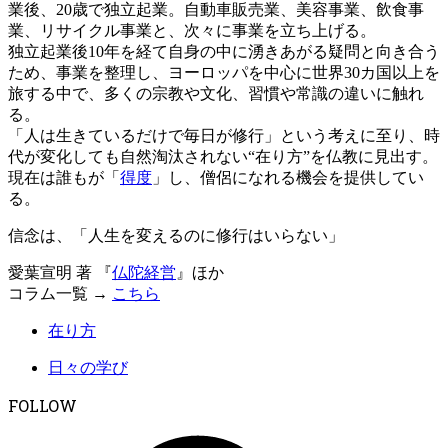
業後、20歳で独立起業。自動車販売業、美容事業、飲食事
業、リサイクル事業と、次々に事業を立ち上げる。
独立起業後10年を経て自身の中に湧きあがる疑問と向き合う
ため、事業を整理し、ヨーロッパを中心に世界30カ国以上を
旅する中で、多くの宗教や文化、習慣や常識の違いに触れ
る。
「人は生きているだけで毎日が修行」という考えに至り、時
代が変化しても自然淘汰されない“在り方”を仏教に見出す。
現在は誰もが「
得度
」し、僧侶になれる機会を提供してい
る。
信念は、「人生を変えるのに修行はいらない」
愛葉宣明 著 『
仏陀経営
』ほか
コラム一覧 →
こちら
在り方
日々の学び
FOLLOW