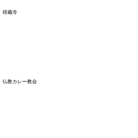
得藏寺
仏教カレー教会