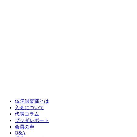
仏陀倶楽部とは
入会について
代表コラム
ブッダレポート
会員の声
Q&A