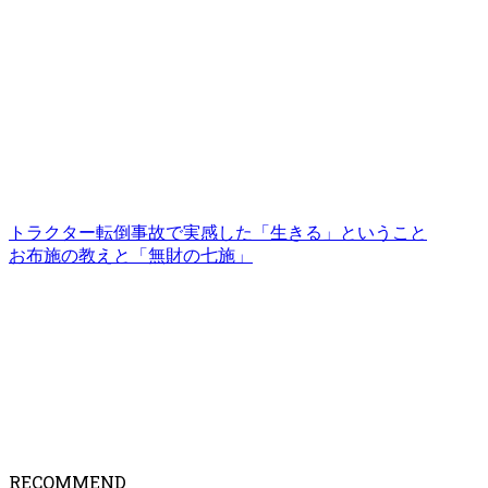
トラクター転倒事故で実感した「生きる」ということ
お布施の教えと「無財の七施」
RECOMMEND