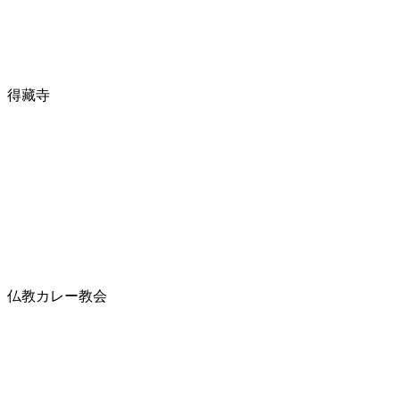
得藏寺
仏教カレー教会