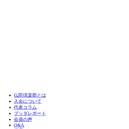
仏陀倶楽部とは
入会について
代表コラム
ブッダレポート
会員の声
Q&A