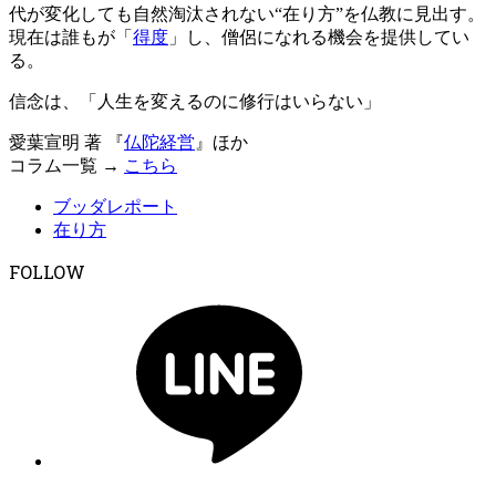
代が変化しても自然淘汰されない“在り方”を仏教に見出す。
現在は誰もが「
得度
」し、僧侶になれる機会を提供してい
る。
信念は、「人生を変えるのに修行はいらない」
愛葉宣明 著 『
仏陀経営
』ほか
コラム一覧 →
こちら
ブッダレポート
在り方
FOLLOW