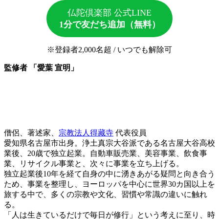
仏陀倶楽部 公式LINE
1分で友だち追加（無料）
※登録者2,000名超 / いつでも解除可
監修者 「愛葉 宣明」
僧侶、著述家、
宗教法人得藏寺
代表役員
愛知県名古屋市出身。浄土真宗大谷派である名古屋大谷高校
業後、20歳で独立起業。自動車販売業、美容事業、飲食事
業、リサイクル事業と、次々に事業を立ち上げる。
独立起業後10年を経て自身の中に湧きあがる疑問と向き合う
ため、事業を整理し、ヨーロッパを中心に世界30カ国以上を
旅する中で、多くの宗教や文化、習慣や常識の違いに触れ
る。
「人は生きているだけで毎日が修行」という考えに至り、時