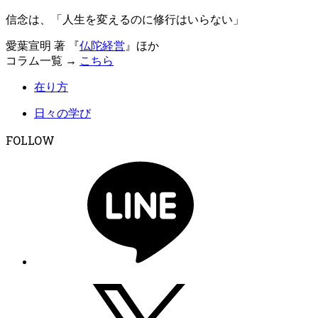
信念は、「人生を変えるのに修行はいらない」
愛葉宣明 著 『
仏陀経営
』ほか
コラム一覧 →
こちら
在り方
日々の学び
FOLLOW