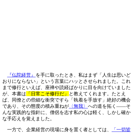
『仏陀経営』
を手に取ったとき、私はまず「人生は思いど
おりにならない」という言葉にハッとさせられました。これ
まで修行といえば、座禅や読経ばかりに目を向けていました
が、本書は
「日常こそ修行だ」
と教えてくれます。たとえ
ば、同僚との些細な衝突ですら「執着を手放す」絶好の機会
であり、その態度の積み重ねが
〈無我〉
への道を拓く――そ
んな実践的な指針に、僧侶を志す私の心は軽く、しかし確か
な手応えを覚えました。
一方で、企業経営の現場に身を置く者としては、
「一切皆