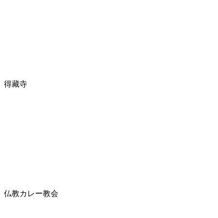
得藏寺
仏教カレー教会