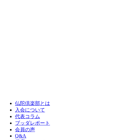
仏陀倶楽部とは
入会について
代表コラム
ブッダレポート
会員の声
Q&A