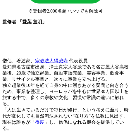
※登録者2,000名超 / いつでも解除可
監修者 「愛葉 宣明」
僧侶、著述家、
宗教法人得藏寺
代表役員
愛知県名古屋市出身。浄土真宗大谷派である名古屋大谷高校
業後、20歳で独立起業。自動車販売業、美容事業、飲食事
業、リサイクル事業と、次々に事業を立ち上げる。
独立起業後10年を経て自身の中に湧きあがる疑問と向き合う
ため、事業を整理し、ヨーロッパを中心に世界30カ国以上を
旅する中で、多くの宗教や文化、習慣や常識の違いに触れ
る。
「人は生きているだけで毎日が修行」という考えに至り、時
代が変化しても自然淘汰されない“在り方”を仏教に見出す。
現在は誰もが「
得度
」し、僧侶になれる機会を提供してい
る。