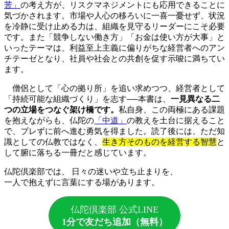
苦」
の考え方が、リスクマネジメントにも応用できることに
気づかされます。市場や人心の移ろいに一喜一憂せず、状況
を冷静に受け止める力は、組織を見守るリーダーにこそ必要
です。また「競争しない働き方」「お金は使い方が大事」と
いったテーマは、利益至上主義に偏りがちな経営者へのアン
チテーゼとなり、社員や社会との共創を促す示唆に満ちてい
ます。
僧侶として「心の拠り所」を追い求めつつ、経営者として
「持続可能な組織づくり」を志す──本書は、
一見異なる二
つの立場をつなぐ架け橋です。
私自身、この両極にある課題
を抱えながらも、仏陀の
「中道」
の教えを土台に据えること
で、ブレずに前へ進む勇気を得ました。読了後には、ただ知
識としての仏教ではなく、
生き方そのものを経営する智慧
と
して腑に落ちる一冊だと感じています。
仏陀倶楽部では、 日々の迷いや立ち止まりを、
一人で抱えずに言葉にする場があります。
仏陀倶楽部 公式LINE
1分で友だち追加（無料）