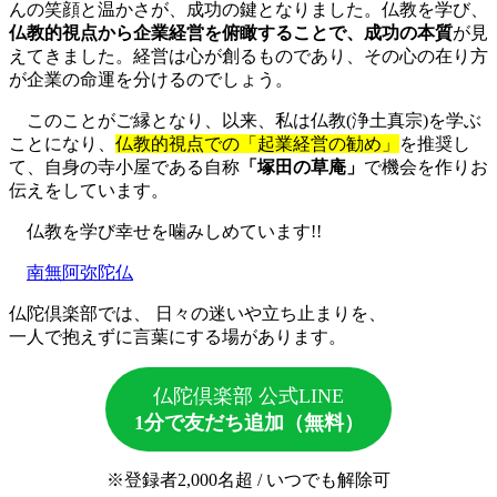
んの笑顔と温かさが、成功の鍵となりました。仏教を学び、
仏教的視点から企業経営を俯瞰することで、成功の本質
が見
えてきました。経営は心が創るものであり、その心の在り方
が企業の命運を分けるのでしょう。
このことがご縁となり、以来、私は仏教(浄土真宗)を学ぶ
ことになり、
仏教的視点での「起業経営の勧め」
を推奨し
て、自身の寺小屋である自称
「塚田の草庵」
で機会を作りお
伝えをしています。
仏教を学び幸せを噛みしめています!!
南無阿弥陀仏
仏陀倶楽部では、 日々の迷いや立ち止まりを、
一人で抱えずに言葉にする場があります。
仏陀倶楽部 公式LINE
1分で友だち追加（無料）
※登録者2,000名超 / いつでも解除可