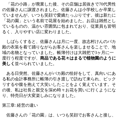
「花の小路」が廃業した後、その店舗は居抜きで70代男性
の佐藤さんに譲渡されました。佐藤さんは小学校しか卒業し
ていませんが、いつも笑顔で愛嬌たっぷりです。彼は新たに
「花の園」という名前で花屋を始めました。お店は雑然とし
ているものの、温かい雰囲気に包まれており、従業員も皆明
るく、入りやすい店に変わりました。
しばらくすると、佐藤さんは月に一度、故志村けんのバカ
殿の衣装を着て踊りながらお客さんを楽しませることで、地
域の名物となっていました。帳簿付けは大雑把で3ヶ月に一
度行う程度ですが、
商品である花々はまるで植物園のように
美しく
並べられていました。
ある日突然、佐藤さんがバカ殿の恰好をして、真向いにあ
る私の会計事務所に帳簿の引き渡しで訪ねて来られ、ビック
リするや腹を抱えて大笑いしたことをよく覚えています。そ
の後、私は社長と親交を深め時々お花を買いに行くようにな
り、特売日が大変楽しみになりました。
第三章: 経営の違い
佐藤さんの「花の園」は、いつも笑顔でお客さんと接し、