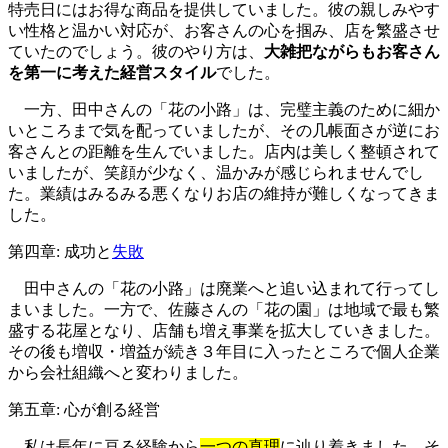
特売日にはお得な商品を提供していました。彼の親しみやす
い性格と温かい対応が、お客さんの心を掴み、店を繁盛させ
ていたのでしょう。彼のやり方は、
大雑把ながらもお客さん
を第一に考えた経営スタイル
でした。
一方、田中さんの「花の小路」は、完璧主義のために細か
いところまで気を配っていましたが、その几帳面さが逆にお
客さんとの距離を生んでいました。店内は美しく整頓されて
いましたが、笑顔が少なく、温かみが感じられませんでし
た。業績はみるみる悪くなりお店の維持が難しくなってきま
した。
第四章: 成功と
失敗
田中さんの「花の小路」は廃業へと追い込まれて行ってし
まいました。一方で、佐藤さんの「花の園」は地域で最も繁
盛する花屋となり、店舗も増え事業を拡大していきました。
その後も増収・増益が続き３年目に入ったところで個人企業
から会社組織へと変わりました。
第五章: 心が創る経営
私は長年に亘る経験から
一つの真理
に辿り着きました。そ