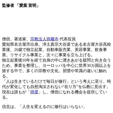
監修者 「愛葉 宣明」
僧侶、著述家、
宗教法人得藏寺
代表役員
愛知県名古屋市出身。浄土真宗大谷派である名古屋大谷高校
業後、20歳で独立起業。自動車販売業、美容事業、飲食事
業、リサイクル事業と、次々に事業を立ち上げる。
独立起業後10年を経て自身の中に湧きあがる疑問と向き合う
ため、事業を整理し、ヨーロッパを中心に世界30カ国以上を
旅する中で、多くの宗教や文化、習慣や常識の違いに触れ
る。
「人は生きているだけで毎日が修行」という考えに至り、時
代が変化しても自然淘汰されない“在り方”を仏教に見出す。
現在は誰もが「
得度
」し、僧侶になれる機会を提供してい
る。
信念は、「人生を変えるのに修行はいらない」