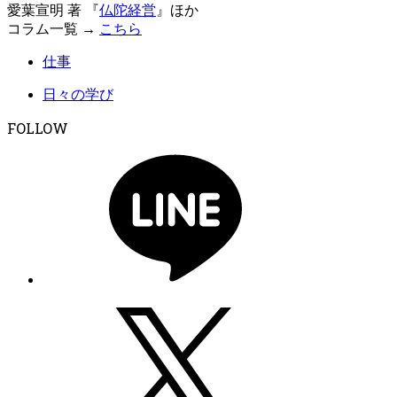
愛葉宣明 著 『
仏陀経営
』ほか
コラム一覧 →
こちら
仕事
日々の学び
FOLLOW