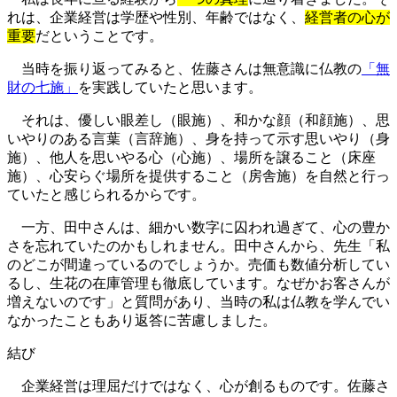
れは、企業経営は学歴や性別、年齢ではなく、
経営者の心が
重要
だということです。
当時を振り返ってみると、佐藤さんは無意識に仏教の
「無
財の七施」
を実践していたと思います。
それは、優しい眼差し（眼施）、和かな顔（和顔施）、思
いやりのある言葉（言辞施）、身を持って示す思いやり（身
施）、他人を思いやる心（心施）、場所を譲ること（床座
施）、心安らぐ場所を提供すること（房舎施）を自然と行っ
ていたと感じられるからです。
一方、田中さんは、細かい数字に囚われ過ぎて、心の豊か
さを忘れていたのかもしれません。田中さんから、先生「私
のどこが間違っているのでしょうか。売価も数値分析してい
るし、生花の在庫管理も徹底しています。なぜかお客さんが
増えないのです」と質問があり、当時の私は仏教を学んでい
なかったこともあり返答に苦慮しました。
結び
企業経営は理屈だけではなく、心が創るものです。佐藤さ