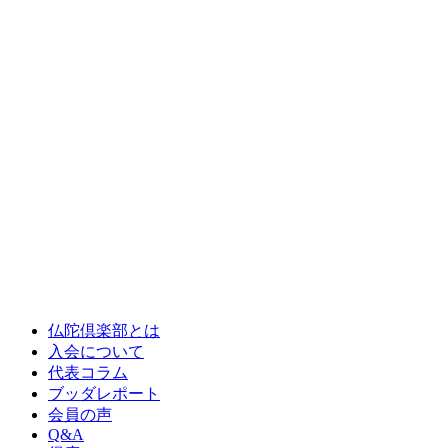
仏陀倶楽部とは
入会について
代表コラム
ブッダレポート
会員の声
Q&A