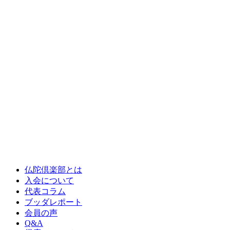
仏陀倶楽部とは
入会について
代表コラム
ブッダレポート
会員の声
Q&A