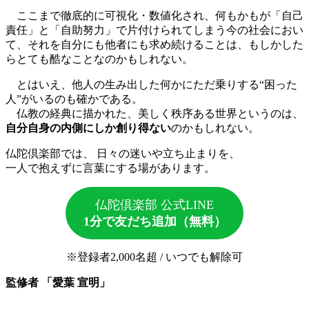
ここまで徹底的に可視化・数値化され、何もかもが「自己
責任」と「自助努力」で片付けられてしまう今の社会におい
て、それを自分にも他者にも求め続けることは、もしかした
らとても酷なことなのかもしれない。
とはいえ、他人の生み出した何かにただ乗りする“困った
人”がいるのも確かである。
仏教の経典に描かれた、美しく秩序ある世界というのは、
自分自身の内側にしか創り得ない
のかもしれない。
仏陀倶楽部では、 日々の迷いや立ち止まりを、
一人で抱えずに言葉にする場があります。
仏陀倶楽部 公式LINE
1分で友だち追加（無料）
※登録者2,000名超 / いつでも解除可
監修者 「愛葉 宣明」