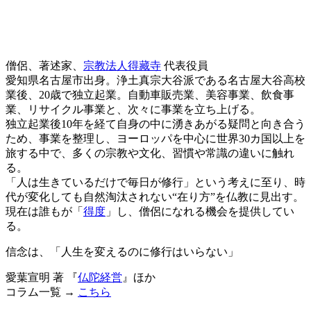
僧侶、著述家、
宗教法人得藏寺
代表役員
愛知県名古屋市出身。浄土真宗大谷派である名古屋大谷高校
業後、20歳で独立起業。自動車販売業、美容事業、飲食事
業、リサイクル事業と、次々に事業を立ち上げる。
独立起業後10年を経て自身の中に湧きあがる疑問と向き合う
ため、事業を整理し、ヨーロッパを中心に世界30カ国以上を
旅する中で、多くの宗教や文化、習慣や常識の違いに触れ
る。
「人は生きているだけで毎日が修行」という考えに至り、時
代が変化しても自然淘汰されない“在り方”を仏教に見出す。
現在は誰もが「
得度
」し、僧侶になれる機会を提供してい
る。
信念は、「人生を変えるのに修行はいらない」
愛葉宣明 著 『
仏陀経営
』ほか
コラム一覧 →
こちら