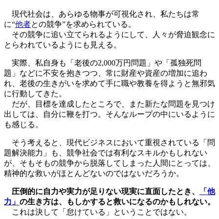
現代社会は、あらゆる物事が可視化され、私たちは常
に“
他者
との競争”を求められている。
その競争に追い立てられるようにして、人々が脅迫観念に
とらわれているようにも見える。
実際、私自身も「老後の2,000万円問題」や「孤独死問
題」などに不安を抱きつつ、常に財産や資産の増加に追わ
れ、老後の生きがいを求めて手に職や教養を得ようと無邪気
に行動してきた。
だが、目標を達成したところで、また新たな問題を見つけ
出しては、自分に鞭を打つ。そんなループの中にいるように
も感じる。
そう考えると、現代ビジネスにおいて重視されている「問
題解決能力」も、競争社会では有利なスキルかもしれない
が、そもそもの競争から脱落してしまった人間にとっては、
精神的な救いがほとんどないのではないだろうか。
圧倒的に自力や実力が足りない現実に直面したとき、
「他
力」
の生き方は、もしかすると救いになるのかもしれない。
これは決して「怠けている」ということではない。