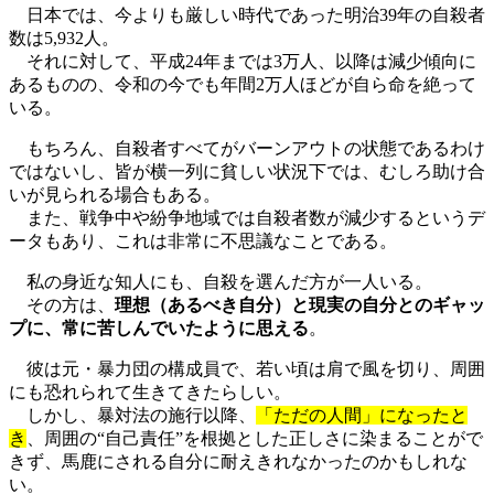
日本では、今よりも厳しい時代であった明治39年の自殺者
数は5,932人。
それに対して、平成24年までは3万人、以降は減少傾向に
あるものの、令和の今でも年間2万人ほどが自ら命を絶って
いる。
もちろん、自殺者すべてがバーンアウトの状態であるわけ
ではないし、皆が横一列に貧しい状況下では、むしろ助け合
いが見られる場合もある。
また、戦争中や紛争地域では自殺者数が減少するというデ
ータもあり、これは非常に不思議なことである。
私の身近な知人にも、自殺を選んだ方が一人いる。
その方は、
理想（あるべき自分）と現実の自分とのギャッ
プに、常に苦しんでいたように思える
。
彼は元・暴力団の構成員で、若い頃は肩で風を切り、周囲
にも恐れられて生きてきたらしい。
しかし、暴対法の施行以降、
「ただの人間」になったと
き
、周囲の“自己責任”を根拠とした正しさに染まることがで
きず、馬鹿にされる自分に耐えきれなかったのかもしれな
い。