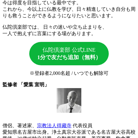
今は得度を目指している最中です。
これから、今以上に仏教を学び、日々精進していき自分も周
りも救うことができるようになりたいと思います。
仏陀倶楽部では、 日々の迷いや立ち止まりを、
一人で抱えずに言葉にする場があります。
仏陀倶楽部 公式LINE
1分で友だち追加（無料）
※登録者2,000名超 / いつでも解除可
監修者 「愛葉 宣明」
僧侶、著述家、
宗教法人得藏寺
代表役員
愛知県名古屋市出身。浄土真宗大谷派である名古屋大谷高校