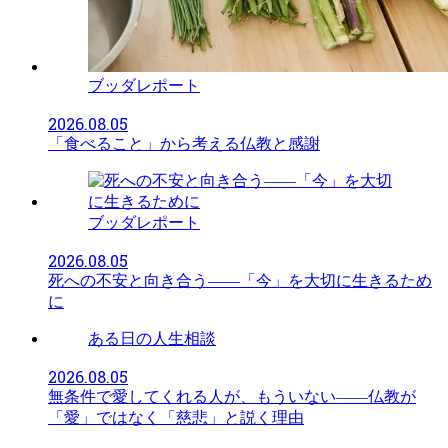
ブッダレポート
2026.08.05
「食べること」から考える仏教と感謝
ブッダレポート
2026.08.05
死への不安と向き合う――「今」を大切に生きるため
に
ある日の人生相談
2026.08.05
無条件で愛してくれる人が、もういない——仏教が
「愛」ではなく「慈悲」と説く理由