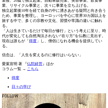
業後、20歳で独立起業。自動車販売業、美容事業、飲食事
業、リサイクル事業と、次々に事業を立ち上げる。
独立起業後10年を経て自身の中に湧きあがる疑問と向き合う
ため、事業を整理し、ヨーロッパを中心に世界30カ国以上を
旅する中で、多くの宗教や文化、習慣や常識の違いに触れ
る。
「人は生きているだけで毎日が修行」という考えに至り、時
代が変化しても自然淘汰されない“在り方”を仏教に見出す。
現在は誰もが「
得度
」し、僧侶になれる機会を提供してい
る。
信念は、「人生を変えるのに修行はいらない」
愛葉宣明 著 『
仏陀経営
』ほか
コラム一覧 →
こちら
得度
日々の学び
FOLLOW