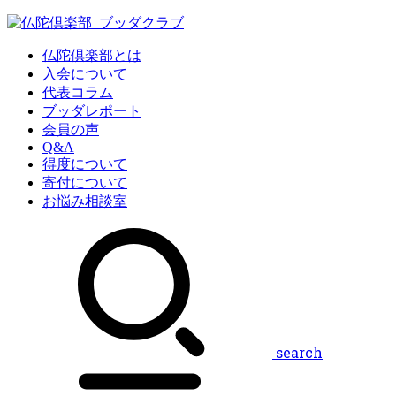
仏陀倶楽部とは
入会について
代表コラム
ブッダレポート
会員の声
Q&A
得度について
寄付について
お悩み相談室
search