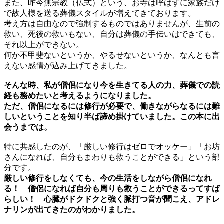
また、昨今無宗教（仏式）という、お寺は呼ばずに家族だけ
で故人様を送る葬儀スタイルが増えてきております。
考え方は自由なので強制するものではありませんが、生前の
救い、死後の救いもない、自分は葬儀の手伝いはできても、
それ以上ができない。
何か不甲斐ないというか、やるせないというか、なんとも言
えない感情が込み上げてきました。
そんな時、私が僧侶になり今を生きてる人の力、葬儀での読
経も務めたいと考えるようになりました。
ただ、僧侶になるには修行が必要で、働きながらなるには難
しいということを知り半ば諦め掛けていました。この本に出
会うまでは。
特に共感したのが、「厳しい修行はゼロでオッケー」「お坊
さんになれば、自分もまわりも救うことができる」という部
分です。
厳しい修行をしなくても、今の生活をしながら僧侶になれ
る！ 僧侶になれば自分も周りも救うことができるってすば
らしい！ 心臓がドクドクと強く脈打つ音が聞こえ、アドレ
ナリンが出てきたのがわかりました。