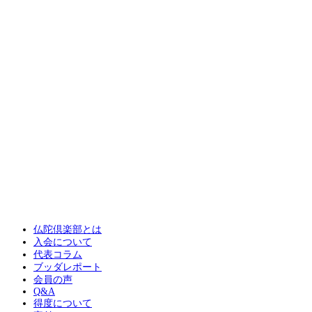
仏陀倶楽部とは
入会について
代表コラム
ブッダレポート
会員の声
Q&A
得度について