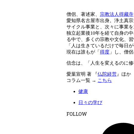
僧侶、著述家、
宗教法人得藏寺
愛知県名古屋市出身。浄土真宗
サイクル事業と、次々に事業を
独立起業後10年を経て自身の
る中で、多くの宗教や文化、習
「人は生きているだけで毎日が
現在は誰もが「
得度
」し、僧侶
信念は、「人生を変えるのに修
愛葉宣明 著 『
仏陀経営
』ほか
コラム一覧 →
こちら
健康
日々の学び
FOLLOW