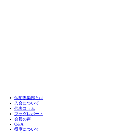
仏陀倶楽部とは
入会について
代表コラム
ブッダレポート
会員の声
Q&A
得度について