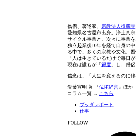
僧侶、著述家、
宗教法人得藏寺
愛知県名古屋市出身。浄土真宗
サイクル事業と、次々に事業を
独立起業後10年を経て自身の
る中で、多くの宗教や文化、習
「人は生きているだけで毎日が
現在は誰もが「
得度
」し、僧侶
信念は、「人生を変えるのに修
愛葉宣明 著 『
仏陀経営
』ほか
コラム一覧 →
こちら
ブッダレポート
仕事
FOLLOW