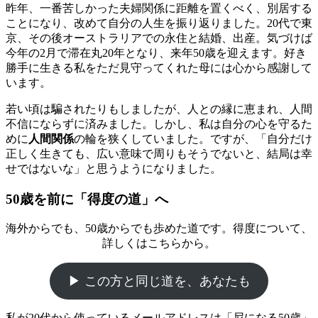
昨年、一番苦しかった夫婦関係に距離を置くべく、別居する
ことになり、改めて自分の人生を振り返りました。20代で東
京、その後オーストラリアでの永住と結婚、出産。気づけば
今年の2月で滞在丸20年となり、来年50歳を迎えます。好き
勝手に生きる私をただ見守ってくれた母には心から感謝して
います。
若い頃は騙されたりもしましたが、人との縁に恵まれ、人間
不信にならずに済みました。しかし、私は自分の心を守るた
めに
人間関係
の輪を狭くしていました。ですが、「自分だけ
正しく生きても、広い意味で周りもそうでないと、結局は幸
せではないな」と思うようになりました。
50歳を前に「得度の道」へ
海外からでも、50歳からでも歩めた道です。得度について、
詳しくはこちらから。
▶ この方と同じ道を、あなたも
私が20代から使っているメールアドレスは「尼になる50歳」