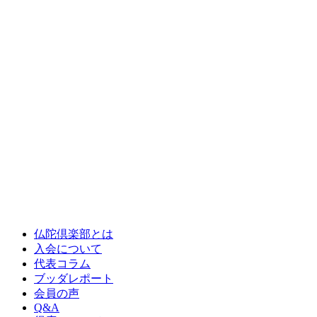
仏陀倶楽部とは
入会について
代表コラム
ブッダレポート
会員の声
Q&A