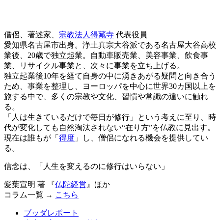
僧侶、著述家、
宗教法人得藏寺
代表役員
愛知県名古屋市出身。浄土真宗大谷派である名古屋大谷高校
業後、20歳で独立起業。自動車販売業、美容事業、飲食事
業、リサイクル事業と、次々に事業を立ち上げる。
独立起業後10年を経て自身の中に湧きあがる疑問と向き合う
ため、事業を整理し、ヨーロッパを中心に世界30カ国以上を
旅する中で、多くの宗教や文化、習慣や常識の違いに触れ
る。
「人は生きているだけで毎日が修行」という考えに至り、時
代が変化しても自然淘汰されない“在り方”を仏教に見出す。
現在は誰もが「
得度
」し、僧侶になれる機会を提供してい
る。
信念は、「人生を変えるのに修行はいらない」
愛葉宣明 著 『
仏陀経営
』ほか
コラム一覧 →
こちら
ブッダレポート