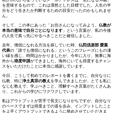
を意味するもので、これは漠然とした目標でした。人生の半
分をどう生きたか判断するための目安だったのかもしれませ
ん。
そして、この本にあった「お坊さんになってみよう。
仏教が
本当の意味で自分ごとになります
」という言葉が、私の今後
の人生で真っ先にやるべきことだと確信しました。
去年、僧侶になれる方法を探していた時、
仏陀倶楽部 愛葉
代表
の「誰でも僧侶になれる」というこのフレーズにもの凄
い縁を感じ、時間はかかりましたが、今年に入り、無事に海
外から
得度申請
ができました。海外にいても得度するチャン
スをいただけたことに本当に感謝しています。
今日、こうして初めてのレポートを書くまでに、自分なりに
仏教、特に
浄土真宗の教え
を学んできましたが、とても私に
なじむ教えで、学ぶべきこと、理解すべき言葉がたくさんあ
り、これからの学びにワクワクしています。
私はアウトプットが苦手で長文になりがちですが、自分なり
のペースでまずは得度までの道を歩み、インプットしたこと
を上手くアウトプットできるように努めさせていただきま