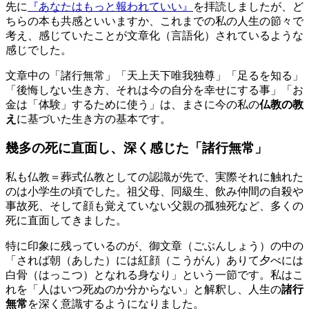
先に
『あなたはもっと報われていい』
を拝読しましたが、ど
ちらの本も共感といいますか、これまでの私の人生の節々で
考え、感じていたことが文章化（言語化）されているような
感じでした。
文章中の「諸行無常」「天上天下唯我独尊」「足るを知る」
「後悔しない生き方、それは今の自分を幸せにする事」「お
金は「体験」するために使う」は、まさに今の私の
仏教の教
え
に基づいた生き方の基本です。
幾多の死に直面し、深く感じた「諸行無常」
私も仏教＝葬式仏教としての認識が先で、実際それに触れた
のは小学生の頃でした。祖父母、同級生、飲み仲間の自殺や
事故死、そして顔も覚えていない父親の孤独死など、多くの
死に直面してきました。
特に印象に残っているのが、御文章（ごぶんしょう）の中の
「されば朝（あした）には紅顔（こうがん）ありて夕べには
白骨（はっこつ）となれる身なり」という一節です。私はこ
れを「人はいつ死ぬのか分からない」と解釈し、人生の
諸行
無常
を深く意識するようになりました。