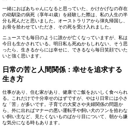
一緒におばあちゃんになると思っていた、かけかげなの存在
の幼馴染の病死（享年41歳）を経験した際は、私の人生の半
分も死んだと思いました。オーストラリアから弾丸帰国し、
お骨を拾わせていただき、その死を受け入れました。
ニュースでも毎日のように誰かが亡くなっていますが、私は
今日も生かされている。明日私も死ぬかもしれない、そう思
ったら、生きるからには幸せに、できるなら毎日笑顔でいた
いと強く思います。
日常の苦と人間関係：幸せを追求する
生き方
仕事があり、住む家があり、健康でご飯をおいしく食べられ
る。これだけで十分幸せのはずですが、やはり日常には小さ
な「苦」が多いです。子育ての大変さや夫婦関係の問題か
ら、外に出ればマナーの悪い運転手や飼い犬のフンを拾わな
い飼い主など、見たくないものばかり目について、朝から嫌
な気分になる時もあります。