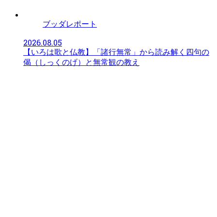
ブッダレポート
2026.08.05
【いろは歌と仏教】「諸行無常」から読み解く四句の
偈（しっくのげ）と無常観の教え