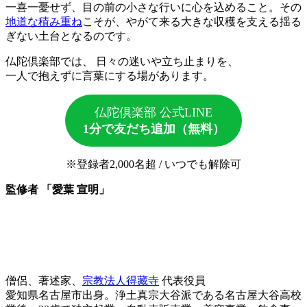
一喜一憂せず、目の前の小さな行いに心を込めること。その
地道な積み重ね
こそが、やがて来る大きな収穫を支える揺る
ぎない土台となるのです。
仏陀倶楽部では、 日々の迷いや立ち止まりを、
一人で抱えずに言葉にする場があります。
仏陀倶楽部 公式LINE
1分で友だち追加（無料）
※登録者2,000名超 / いつでも解除可
監修者 「愛葉 宣明」
僧侶、著述家、
宗教法人得藏寺
代表役員
愛知県名古屋市出身。浄土真宗大谷派である名古屋大谷高校