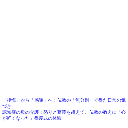
「後悔」から「感謝」へ：仏教の「無分別」で得た日常の気
づき
認知症の母の介護：怒りと葛藤を超えて、仏教の教えに「心
が軽くなった」得度式の体験