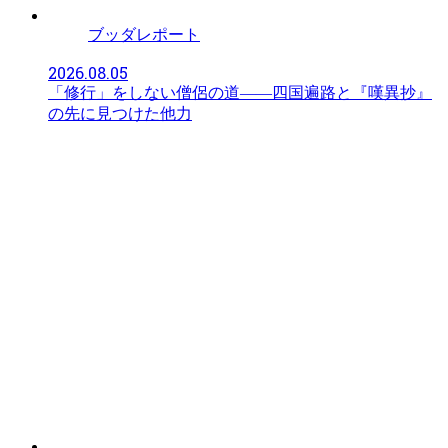
ブッダレポート
2026.08.05
「修行」をしない僧侶の道――四国遍路と『嘆異抄』
の先に見つけた他力