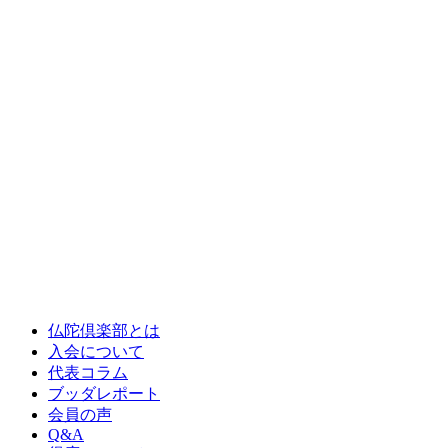
仏陀倶楽部とは
入会について
代表コラム
ブッダレポート
会員の声
Q&A