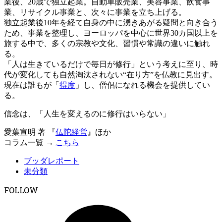
業後、20歳で独立起業。自動車販売業、美容事業、飲食事
業、リサイクル事業と、次々に事業を立ち上げる。
独立起業後10年を経て自身の中に湧きあがる疑問と向き合う
ため、事業を整理し、ヨーロッパを中心に世界30カ国以上を
旅する中で、多くの宗教や文化、習慣や常識の違いに触れ
る。
「人は生きているだけで毎日が修行」という考えに至り、時
代が変化しても自然淘汰されない“在り方”を仏教に見出す。
現在は誰もが「
得度
」し、僧侶になれる機会を提供してい
る。
信念は、「人生を変えるのに修行はいらない」
愛葉宣明 著 『
仏陀経営
』ほか
コラム一覧 →
こちら
ブッダレポート
未分類
FOLLOW