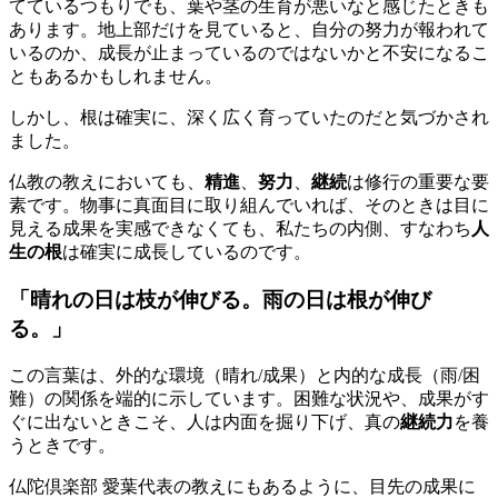
てているつもりでも、葉や茎の生育が悪いなと感じたときも
あります。地上部だけを見ていると、自分の努力が報われて
いるのか、成長が止まっているのではないかと不安になるこ
ともあるかもしれません。
しかし、根は確実に、深く広く育っていたのだと気づかされ
ました。
仏教の教えにおいても、
精進
、
努力
、
継続
は修行の重要な要
素です。物事に真面目に取り組んでいれば、そのときは目に
見える成果を実感できなくても、私たちの内側、すなわち
人
生の根
は確実に成長しているのです。
「晴れの日は枝が伸びる。雨の日は根が伸び
る。」
この言葉は、外的な環境（晴れ/成果）と内的な成長（雨/困
難）の関係を端的に示しています。困難な状況や、成果がす
ぐに出ないときこそ、人は内面を掘り下げ、真の
継続力
を養
うときです。
仏陀倶楽部 愛葉代表の教えにもあるように、目先の成果に