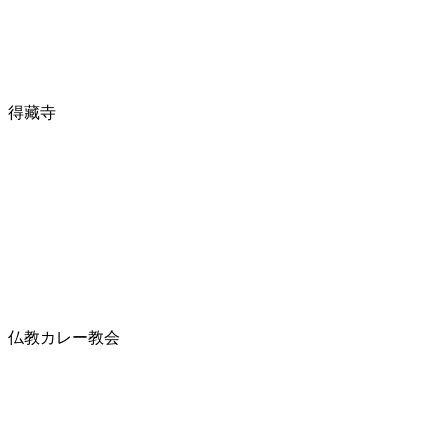
得藏寺
仏教カレー教会