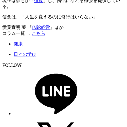
現在は誰もが「
得度
」し、僧侶になれる機会を提供してい
る。
信念は、「人生を変えるのに修行はいらない」
愛葉宣明 著 『
仏陀経営
』ほか
コラム一覧 →
こちら
健康
日々の学び
FOLLOW