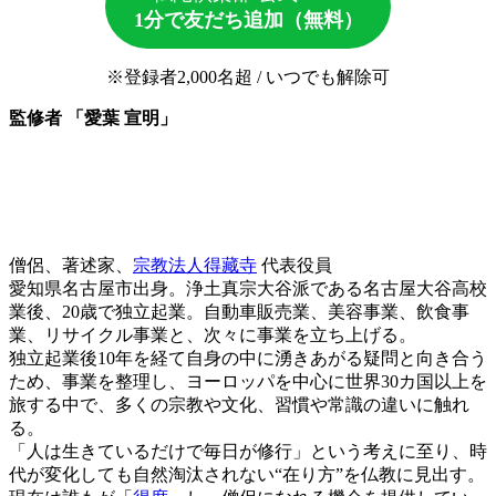
1分で友だち追加（無料）
※登録者2,000名超 / いつでも解除可
監修者 「愛葉 宣明」
僧侶、著述家、
宗教法人得藏寺
代表役員
愛知県名古屋市出身。浄土真宗大谷派である名古屋大谷高校
業後、20歳で独立起業。自動車販売業、美容事業、飲食事
業、リサイクル事業と、次々に事業を立ち上げる。
独立起業後10年を経て自身の中に湧きあがる疑問と向き合う
ため、事業を整理し、ヨーロッパを中心に世界30カ国以上を
旅する中で、多くの宗教や文化、習慣や常識の違いに触れ
る。
「人は生きているだけで毎日が修行」という考えに至り、時
代が変化しても自然淘汰されない“在り方”を仏教に見出す。