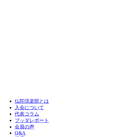
仏陀倶楽部とは
入会について
代表コラム
ブッダレポート
会員の声
Q&A