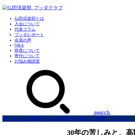
仏陀倶楽部とは
入会について
代表コラム
ブッダレポート
会員の声
Q&A
得度について
寄付について
お悩み相談室
search
誰であっても僧侶になれる得度への道をご用意しています。
30年の苦しみと、