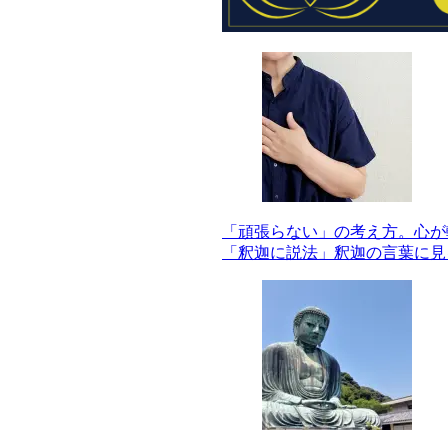
「頑張らない」の考え方。心が
「釈迦に説法」釈迦の言葉に見