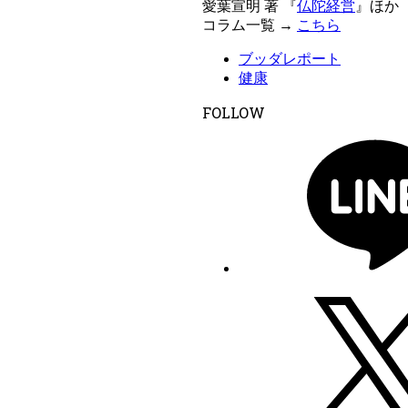
愛葉宣明 著 『
仏陀経営
』ほか
コラム一覧 →
こちら
ブッダレポート
健康
FOLLOW