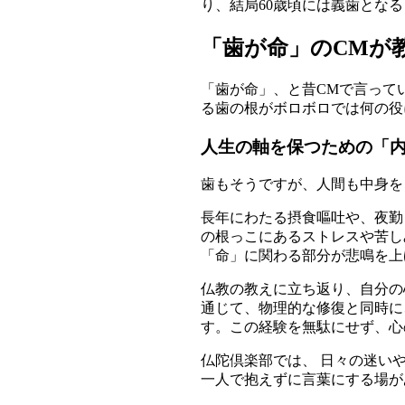
り、結局60歳頃には義歯とな
「歯が命」のCMが
「歯が命」、と昔CMで言って
る歯の根がボロボロでは何の役
人生の軸を保つための「
歯もそうですが、人間も中身を
長年にわたる摂食嘔吐や、夜勤
の根っこにあるストレスや苦し
「命」に関わる部分が悲鳴を上
仏教の教えに立ち返り、自分の
通じて、物理的な修復と同時に
す。この経験を無駄にせず、心
仏陀倶楽部では、 日々の迷い
一人で抱えずに言葉にする場が