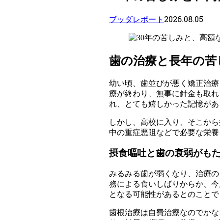
2026.08.05
ブッダレポート
歯の治療と長年の苦
幼い頃、歯並びが悪く矯正治療
療が終わり、無事に針金も取れ
れ、とても嬉しかった記憶があ
しかし、高校に入り、そこから
中の重症悪阻などで必要な栄養
摂食嘔吐と歯の衰弱がも
みるみる歯が弱くなり、治療の
務による食いしばりからか、今
となる可能性があるとのことで
歯根治療は自費治療なのでかな