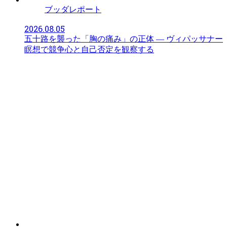
ブッダレポート
2026.08.05
五十路を襲った「胸の痛み」の正体 — ヴィパッサナー
瞑想で競争心と自己否定を観察する