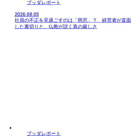
ブッダレポート
2026.08.05
社員の不正を見過ごすのは「慈悲」？ 経営者が直面
した裏切りと、仏教が説く真の厳しさ
ブッダレポート