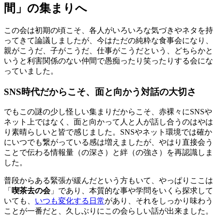
間」の集まりへ
この会は初期の頃こそ、各人がいろいろな気づきやネタを持
ってきて論議しましたが、今はただの純粋な食事会になり、
親がこうだ、子がこうだ、仕事がこうだという、どちらかと
いうと利害関係のない仲間で愚痴ったり笑ったりする会にな
っていました。
SNS時代だからこそ、面と向かう対話の大切さ
でもこの謎の少し怪しい集まりだからこそ、赤裸々にSNSや
ネット上ではなく、面と向かって人と人が話し合うのはやは
り素晴らしいと皆で感じました。SNSやネット環境では確か
にいつでも繋がっている感は増えましたが、やはり直接会う
ことで伝わる情報量（の深さ）と絆（の強さ）を再認識しま
した。
普段からある緊張が緩んだという方もいて、やっぱりここは
「
喫茶去の会
」であり、本質的な事や学問をいくら探求して
いても、
いつも変化する日常
があり、それをしっかり味わう
ことが一番だと、久しぶりにこの会らしい話が出来ました。