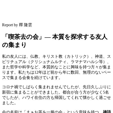
Report by 釋 隆雲
「喫茶去の会」— 本質を探求する友人
の集まり
私の友人には、仏教、キリスト教（カトリック）、神道、ス
ピリチュアル（クリシュナムルティ、ラマナマハルシ等）、
また哲学や科学など、本質的なことに興味を持つ方々が集ま
ります。私たちは12年ほど前から年に数回、無理のないペー
スで集まる会食を続けています。
コロナ禍でしばらく集まれませんでしたが、先日久しぶりに
新宿に集まることができました。都合が合う方が少なく5名
でしたが、ハワイ在住の方も帰国してくれて懐かしく過ごせ
ました。
会の名前は「まぁお茶を一服の会」という意味を持つ、
禅語