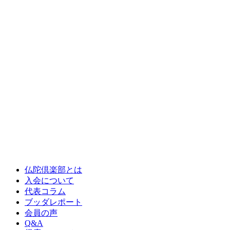
仏陀倶楽部とは
入会について
代表コラム
ブッダレポート
会員の声
Q&A