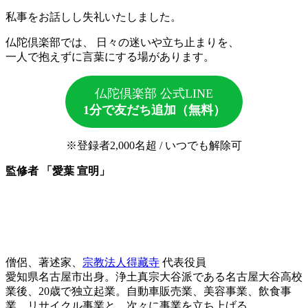
私事をお話しし失礼いたしました。
仏陀倶楽部では、 日々の迷いや立ち止まりを、
一人で抱えずに言葉にする場があります。
仏陀倶楽部 公式LINE
1分で友だち追加（無料）
※登録者2,000名超 / いつでも解除可
監修者 「愛葉 宣明」
僧侶、著述家、
宗教法人得藏寺
代表役員
愛知県名古屋市出身。浄土真宗大谷派である名古屋大谷高校
業後、20歳で独立起業。自動車販売業、美容事業、飲食事
業、リサイクル事業と、次々に事業を立ち上げる。