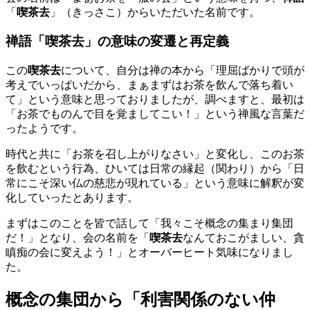
「
喫茶去
」（きっさこ）からいただいた名前です。
禅語「喫茶去」の意味の変遷と再定義
この
喫茶去
について、自分は禅の本から「理屈ばかりで頭が
考えでいっぱいだから、まぁまずはお茶を飲んで落ち着い
て」という意味と思っておりましたが、調べますと、最初は
「お茶でものんで目を覚ましてこい！」という禅風な言葉だ
ったようです。
時代と共に「お茶を召し上がりなさい」と変化し、このお茶
を飲むという行為、ひいては日常の縁起（関わり）から「日
常にこそ深い仏の慈悲が現れている」という意味に解釈が変
化していったとあります。
まずはこのことを皆で話して「我々こそ概念の集まり集団
だ！」となり、会の名前を「
喫茶去
なんておこがましい、貪
瞋痴の会に変えよう！」とオーバーヒート気味になりまし
た。
概念の集団から「利害関係のない仲