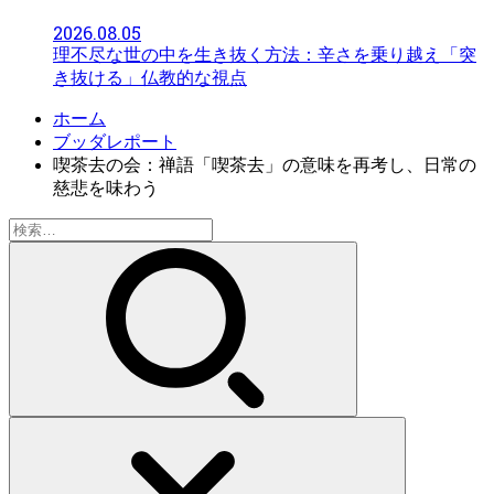
2026.08.05
理不尽な世の中を生き抜く方法：辛さを乗り越え「突
き抜ける」仏教的な視点
ホーム
ブッダレポート
喫茶去の会：禅語「喫茶去」の意味を再考し、日常の
慈悲を味わう
検
索: