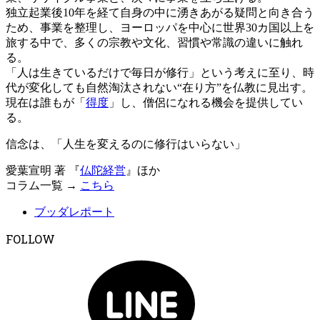
独立起業後10年を経て自身の中に湧きあがる疑問と向き合う
ため、事業を整理し、ヨーロッパを中心に世界30カ国以上を
旅する中で、多くの宗教や文化、習慣や常識の違いに触れ
る。
「人は生きているだけで毎日が修行」という考えに至り、時
代が変化しても自然淘汰されない“在り方”を仏教に見出す。
現在は誰もが「
得度
」し、僧侶になれる機会を提供してい
る。
信念は、「人生を変えるのに修行はいらない」
愛葉宣明 著 『
仏陀経営
』ほか
コラム一覧 →
こちら
ブッダレポート
FOLLOW