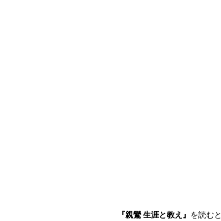
『親鸞 生涯と教え』
を読む