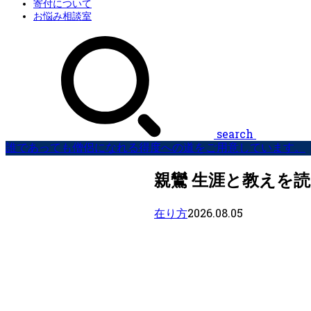
寄付について
お悩み相談室
search
誰であっても僧侶になれる得度への道をご用意しています。
親鸞 生涯と教えを
2026.08.05
在り方