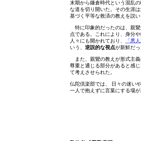
末期から鎌倉時代という混乱の
な道を切り開いた。その生涯は
基づく平等な救済の教えを説い
特に印象的だったのは、親鸞
点である。これにより、身分や
人々にも開かれており、
「悪人
いう、
逆説的な視点
が新鮮だっ
また、親鸞の教えが形式主義
尊重と通じる部分があると感じ
て考えさせられた。
仏陀倶楽部では、 日々の迷い
一人で抱えずに言葉にする場が