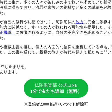
時代に生き、多くの人々が苦しみの中で救いを求めていた状況
波乱に満ちており、流罪や家族との別離など多くの試練を経験
た。
が自己の修行や功徳ではなく、阿弥陀仏の
他力
に完全に依存す
能力に関係なく、すべての人が救われる可能性を提示した。そ
正機説」
に象徴されるように、自分の不完全さを認めることが
た。
や権威主義を排し、個人の内面的な信仰を重視している点も、
た。この書を通じて、親鸞の教えが時代を超えて私たちに問い
や立ち止まりを、
あります。
仏陀倶楽部 公式LINE
1分で友だち追加（無料）
※登録者2,000名超 / いつでも解除可