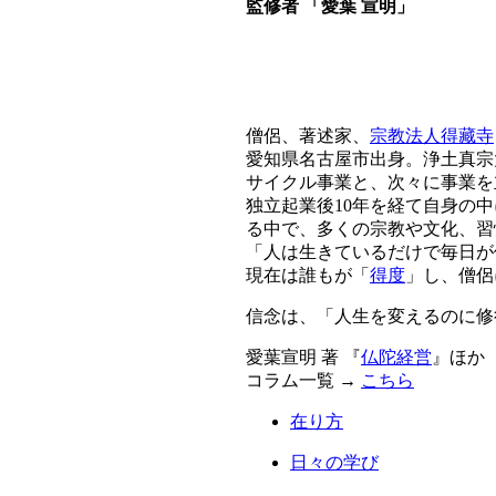
監修者 「愛葉 宣明」
僧侶、著述家、
宗教法人得藏寺
愛知県名古屋市出身。浄土真宗
サイクル事業と、次々に事業を
独立起業後10年を経て自身の
る中で、多くの宗教や文化、習
「人は生きているだけで毎日が
現在は誰もが「
得度
」し、僧侶
信念は、「人生を変えるのに修
愛葉宣明 著 『
仏陀経営
』ほか
コラム一覧 →
こちら
在り方
日々の学び