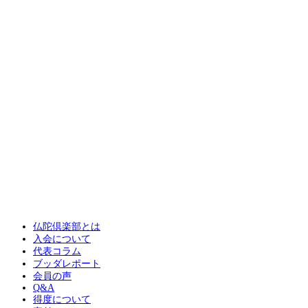
仏陀倶楽部とは
入会について
代表コラム
ブッダレポート
会員の声
Q&A
得度について