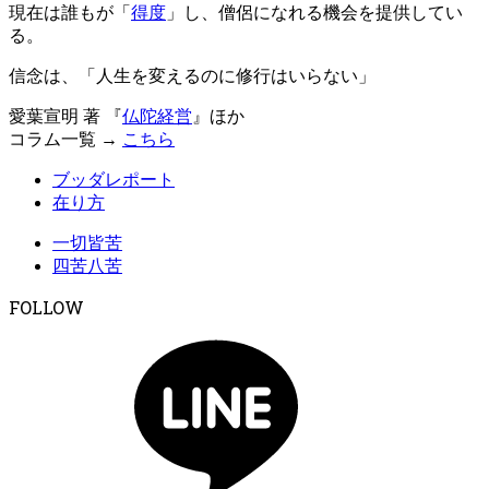
現在は誰もが「
得度
」し、僧侶になれる機会を提供してい
る。
信念は、「人生を変えるのに修行はいらない」
愛葉宣明 著 『
仏陀経営
』ほか
コラム一覧 →
こちら
ブッダレポート
在り方
一切皆苦
四苦八苦
FOLLOW