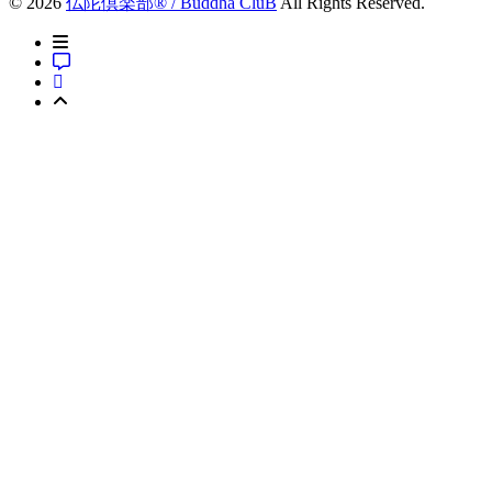
© 2026
仏陀倶楽部® / Buddha CluB
All Rights Reserved.