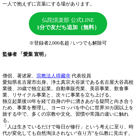
一人で抱えずに言葉にする場があります。
仏陀倶楽部 公式LINE
1分で友だち追加（無料）
※登録者2,000名超 / いつでも解除可
監修者 「愛葉 宣明」
僧侶、著述家、
宗教法人得藏寺
代表役員
愛知県名古屋市出身。浄土真宗大谷派である名古屋大谷高校
業後、20歳で独立起業。自動車販売業、美容事業、飲食事
業、リサイクル事業と、次々に事業を立ち上げる。
独立起業後10年を経て自身の中に湧きあがる疑問と向き合う
ため、事業を整理し、ヨーロッパを中心に世界30カ国以上を
旅する中で、多くの宗教や文化、習慣や常識の違いに触れ
る。
「人は生きているだけで毎日が修行」という考えに至り、時
代が変化しても自然淘汰されない“在り方”を仏教に見出す。