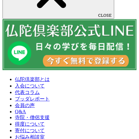
CLOSE
仏陀倶楽部とは
入会について
代表コラム
ブッダレポート
会員の声
Q&A
寺院・僧侶支援
得度について
寄付について
お悩み相談室