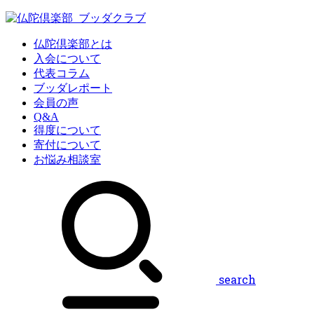
仏陀倶楽部とは
入会について
代表コラム
ブッダレポート
会員の声
Q&A
得度について
寄付について
お悩み相談室
search