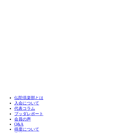
仏陀倶楽部とは
入会について
代表コラム
ブッダレポート
会員の声
Q&A
得度について