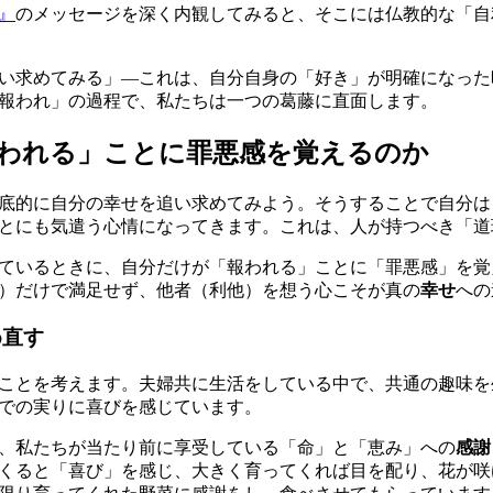
』
のメッセージを深く内観してみると、そこには仏教的な「自
い求めてみる」—これは、自分自身の「好き」が明確になった
報われ」の過程で、私たちは一つの葛藤に直面します。
われる」ことに罪悪感を覚えるのか
底的に自分の幸せを追い求めてみよう。そうすることで自分は
とにも気遣う心情になってきます。これは、人が持つべき「道
ているときに、自分だけが「報われる」ことに「罪悪感」を覚
）だけで満足せず、他者（利他）を想う心こそが真の
幸せ
への
め直す
ことを考えます。夫婦共に生活をしている中で、共通の趣味を
での実りに喜びを感じています。
、私たちが当たり前に享受している「命」と「恵み」への
感謝
くると「喜び」を感じ、大きく育ってくれば目を配り、花が咲