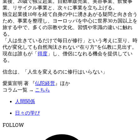
業後、20歳で独立起業。自動車販売業、美容事業、飲食事
業、リサイクル事業と、次々に事業を立ち上げる。
独立起業後10年を経て自身の中に湧きあがる疑問と向き合う
ため、事業を整理し、ヨーロッパを中心に世界30カ国以上を
旅する中で、多くの宗教や文化、習慣や常識の違いに触れ
る。
「人は生きているだけで毎日が修行」という考えに至り、時
代が変化しても自然淘汰されない“在り方”を仏教に見出す。
現在は誰もが「
得度
」し、僧侶になれる機会を提供してい
る。
信念は、「人生を変えるのに修行はいらない」
愛葉宣明 著 『
仏陀経営
』ほか
コラム一覧 →
こちら
人間関係
日々の学び
FOLLOW