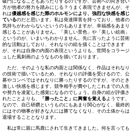
破門になることもあったりするのですが、芸術への向き合い
方が他者の努力を踏みにじる？うまく表現できませんが、そ
れは
優越感を感じた際のホルモンにより、強烈な快感を感じ
ている
のだと思います。私は発達障害を持っており、他者の
気持ちがわからないというのもありますが、幸福感をあまり
感じることがありません。「美しい景色」や「美しい絵画」
というのが、いまいちわかりません。先に言ったように芸術
的な活動はしており、それなりの絵を描くことはできます
が、それは自身の内面の表現というよりも、世間をコラージ
ュした風刺画のようなものを描いております。
ただ、そのような私の内面とは関係なく、作品はそれなり
の技術で描いているため、それなりの評価を受けるので、公
募やコンペではそれなりに勝ったりするのですが、そのとき
激しい快感を感じます。競争相手が費やしたこれまでの人生
や努力を凌駕した感覚になるのでしょう。自身の絵が評価さ
れたことよりも、
「勝ったこと」に興奮を覚える
ようです。
なので、自己研鑽というものにもあまり関心がなく、最終的
にはその物事が好きな人には勝てなくなり、その土俵からは
退場することとなります。
私は常に親に馬鹿にされて生きてきました。何を言っても