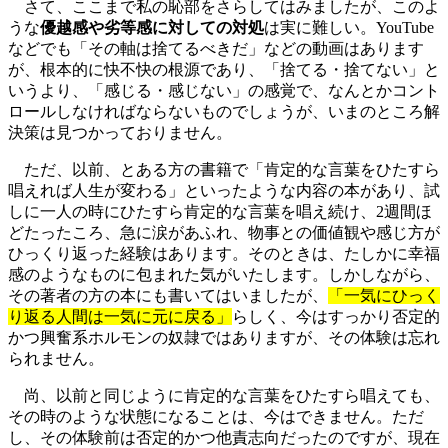
さて、ここまで私の恥部をさらしてはみましたが、このよ
うな
優越感や劣等感に対しての対処
は実に難しい。YouTube
などでも「その軸は捨てるべきだ」などの動画はあります
が、根本的に快不快の根源であり、「捨てる・捨てない」と
いうより、「感じる・感じない」の感覚で、なんとかコント
ロールしなければならないものでしょうが、いまのところ解
決策は見つかっておりません。
ただ、以前、とある方の書籍で「肯定的な言葉をひたすら
唱えれば人生が変わる」といったような内容の本があり、試
しに一人の時にひたすら肯定的な言葉を唱え続け、2週間ほ
どたったころ、急に涙があふれ、物事との価値観や感じ方が
ひっくり返った経験はあります。そのときは、たしかに幸福
感のようなものに包まれた気がいたします。しかしながら、
その著者の方の本にも書いてはいましたが、
「一気にひっく
り返る人間は一気に元に戻る」
らしく、今はすっかり否定的
かつ興奮系ホルモンの奴隷ではありますが、その体験は忘れ
られません。
尚、以前と同じように肯定的な言葉をひたすら唱えても、
その時のような状態になることは、今はできません。ただ
し、その体験前は否定的かつ他責志向だったのですが、現在