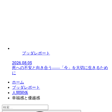
ブッダレポート
2026.08.05
死への不安と向き合う――「今」を大切に生きるため
に
ホーム
ブッダレポート
人間関係
幸福感と優越感
検