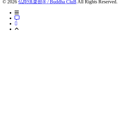
© 2026
仏陀倶楽部® / Buddha CluB
All Rights Reserved.