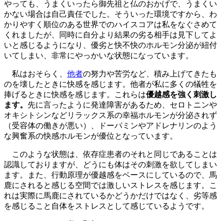
やっても、うまくいったら御先祖と仏のおかげで、うまくい
かない場合は自己責任でした。そういった環境ですから、わ
かりやすく順位のある世界でのハイスコアは私をなぐさめて
くれましたが、同時に自分より結果の劣る相手は見下してよ
いと感じるようになり、優劣と快不快のホルモン分泌が紐付
いてしまい、非常にやっかいな状態になっています。
私はおそらく、
他者
の努力や苦労など、積み上げてきたも
のを壊したときに快感を感じます。他者が私に多くの犠牲を
捧げるときに快感を感じます。これらは
優越感を強く刺激し
ます。
先に言ったように発達障害があるため、セロトニンや
オキシトシンなどリラックス系の幸福ホルモンが分泌されず
（受容体の働きが悪い）、ドーパミンやアドレナリンのよう
な興奮系の快感ホルモンが優位となっています。
このような状態は、依存症患者のそれと同じであることは
認識しておりますが、どうにも体はその刺激を欲してしまい
ます。また、行動原理が優越感をベースにしているので、馬
鹿にされると感じる空間では激しいストレスを感じます。こ
れは実際に馬鹿にされているかどうかだけではなく、劣等感
を感じること自体をストレスとして感じているようです。