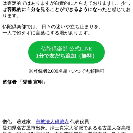
は否定的ではありますが自責的にとらえておりますし、少し
は
客観的に自分を見ることができるようになった
と感じてお
ります。
仏陀倶楽部では、 日々の迷いや立ち止まりを、
一人で抱えずに言葉にする場があります。
仏陀倶楽部 公式LINE
1分で友だち追加（無料）
※登録者2,000名超 / いつでも解除可
監修者 「愛葉 宣明」
僧侶、著述家、
宗教法人得藏寺
代表役員
愛知県名古屋市出身。浄土真宗大谷派である名古屋大谷高校