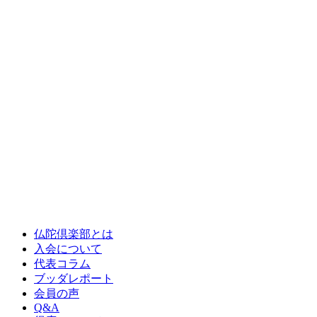
仏陀倶楽部とは
入会について
代表コラム
ブッダレポート
会員の声
Q&A