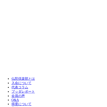
仏陀倶楽部とは
入会について
代表コラム
ブッダレポート
会員の声
Q&A
得度について