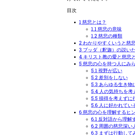
目次
1
慈悲とは？
1.1
慈悲の意味
1.2
慈悲の種類
2
わかりやすくいうと慈
3
ブッダ（釈迦）の説い
4
キリスト教の愛と慈悲
5
慈悲の心を持つ人にみ
5.1
視野が広い
5.2
差別をしない
5.3
あらゆる生き物
5.4
人の気持ちを考
5.5
損得を考えずに
5.6
人に好かれてい
6
慈悲の心を理解するヒ
6.1
反対語から理解
6.2
周囲の慈悲深い
6.3
まずは行動して