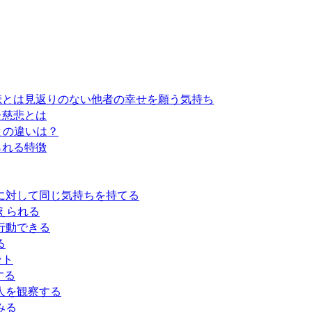
悲とは見返りのない他者の幸せを願う気持ち
た慈悲とは
との違いは？
られる特徴
に対して同じ気持ちを持てる
えられる
行動できる
る
ント
する
人を観察する
みる