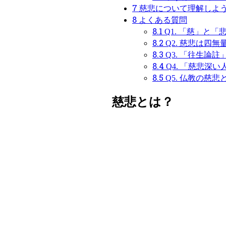
7
慈悲について理解しよ
8
よくある質問
8.1
Q1. 「慈」と
8.2
Q2. 慈悲は四
8.3
Q3. 「往生論
8.4
Q4. 「慈悲深
8.5
Q5. 仏教の慈
慈悲とは？