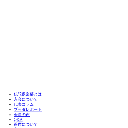
仏陀倶楽部とは
入会について
代表コラム
ブッダレポート
会員の声
Q&A
得度について