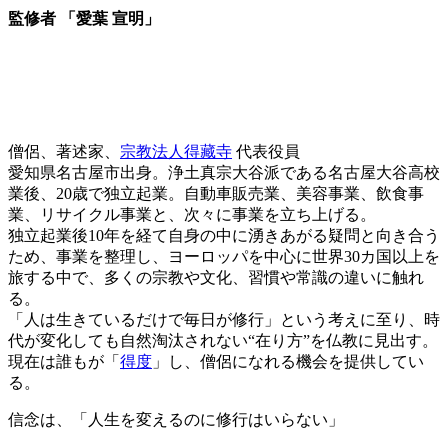
監修者 「愛葉 宣明」
僧侶、著述家、
宗教法人得藏寺
代表役員
愛知県名古屋市出身。浄土真宗大谷派である名古屋大谷高校
業後、20歳で独立起業。自動車販売業、美容事業、飲食事
業、リサイクル事業と、次々に事業を立ち上げる。
独立起業後10年を経て自身の中に湧きあがる疑問と向き合う
ため、事業を整理し、ヨーロッパを中心に世界30カ国以上を
旅する中で、多くの宗教や文化、習慣や常識の違いに触れ
る。
「人は生きているだけで毎日が修行」という考えに至り、時
代が変化しても自然淘汰されない“在り方”を仏教に見出す。
現在は誰もが「
得度
」し、僧侶になれる機会を提供してい
る。
信念は、「人生を変えるのに修行はいらない」