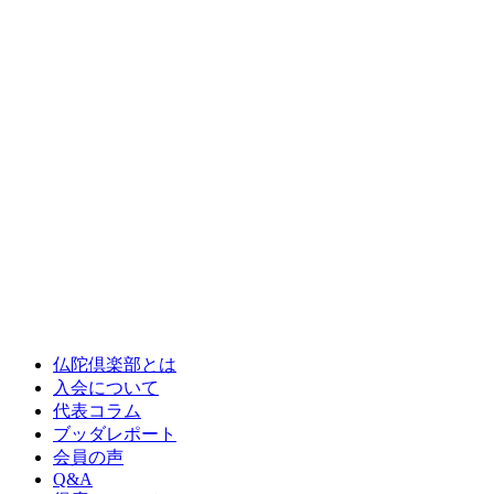
仏陀倶楽部とは
入会について
代表コラム
ブッダレポート
会員の声
Q&A