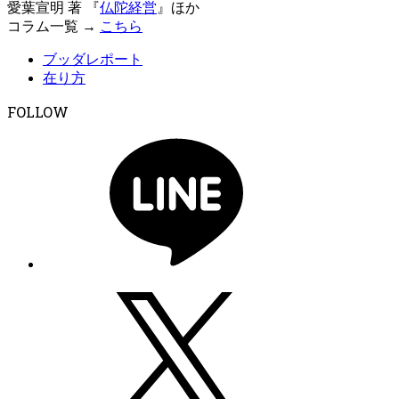
愛葉宣明 著 『
仏陀経営
』ほか
コラム一覧 →
こちら
ブッダレポート
在り方
FOLLOW