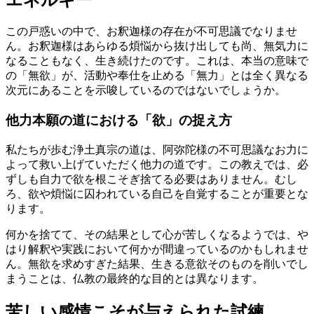
この戸惑いの中で、お釈迦様の存在が不可思議でなりませ
ん。お釈迦様はあらゆる煩悩から抜け出しても尚、無気力に
なることもなく、生き続けたのです。これは、本当の意味で
の「無欲」が、活動や奉仕を止める「無力」とは全く異なる
次元にあることを示唆しているのではないでしょうか。
他力本願の道における「欲」の捉え方
私たちが歩む浄土真宗の道は、阿弥陀様の不可思議なお力に
よって救い上げていただく他力の道です。この教えでは、必
ずしも自力で欲を根こそぎ捨てる必要はありません。むし
ろ、
欲や煩悩に囚われている自己を自覚する
ことが重要とな
ります。
何かを捨てて、その結果として心が苦しくなるようでは、や
はり解釈や実践において何かが間違っているのかもしれませ
ん。無欲を求めすぎた結果、生きる意欲そのものを削いでし
まうことは、仏教の最終的な目的とは異なります。
苦しい感情こそが与えられた試練