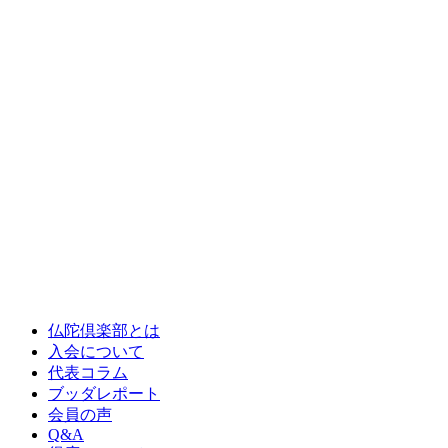
仏陀倶楽部とは
入会について
代表コラム
ブッダレポート
会員の声
Q&A