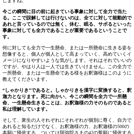
しますね。
今この瞬間に目の前に起きている事象に対して全力で当た
る。ここで誤解しては行けないのは、全てに対して能動的で
あれと言っているのでは無く、休む、眠る、サボるといった
事象に対しても全力であることが重要であるということで
す。
何に対しても全力で一生懸命、または一所懸命に生きる姿を
想像すると、個人が個人として高まっていく、高めていくイ
メージになりやすいような気がします。それはそれでいいの
ですが、やはり人は一人では生きていけません。この全力で
一所懸命、または一生懸命である様をお釈迦様はこのように
教えてくださいます。
“しゃかりき”であると。しゃかりきを漢字に変換すると、釈
迦力となります。死に向かい、今この瞬間を全力で一所懸
命、一生懸命生きることは、お釈迦様の力そのものであると
私は理解しています。
そして、衆生の人それぞれにそれぞれが個別に尊く、自力で
あれると知るだけでなく、お釈迦様の力、お釈迦様の500の
本願に帰依する、ついては阿弥陀さまの42の誓願に帰依する