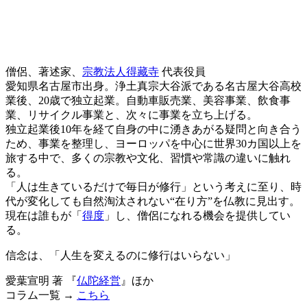
僧侶、著述家、
宗教法人得藏寺
代表役員
愛知県名古屋市出身。浄土真宗大谷派である名古屋大谷高校
業後、20歳で独立起業。自動車販売業、美容事業、飲食事
業、リサイクル事業と、次々に事業を立ち上げる。
独立起業後10年を経て自身の中に湧きあがる疑問と向き合う
ため、事業を整理し、ヨーロッパを中心に世界30カ国以上を
旅する中で、多くの宗教や文化、習慣や常識の違いに触れ
る。
「人は生きているだけで毎日が修行」という考えに至り、時
代が変化しても自然淘汰されない“在り方”を仏教に見出す。
現在は誰もが「
得度
」し、僧侶になれる機会を提供してい
る。
信念は、「人生を変えるのに修行はいらない」
愛葉宣明 著 『
仏陀経営
』ほか
コラム一覧 →
こちら