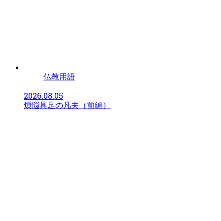
仏教用語
2026.08.05
煩悩具足の凡夫（前編）