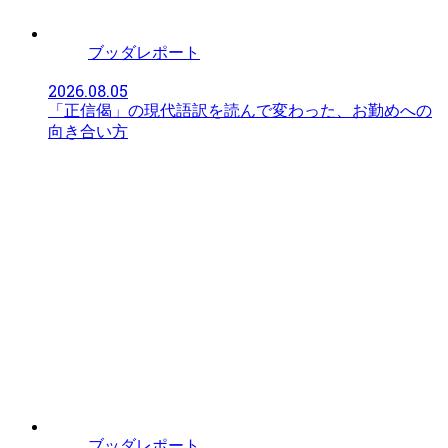
ブッダレポート
2026.08.05
「正信偈」の現代語訳を読んで変わった、お勤めへの
向き合い方
ブッダレポート