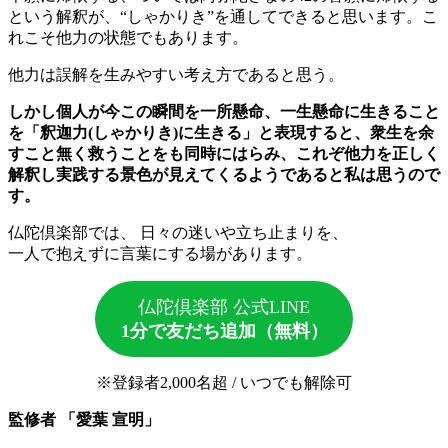
という解釈が、“しゃかりき”を通してできると思います。こ
れこそ他力の状態でもあります。
他力は誤解を生みやすい考え方であると思う。
しかし個人が今この瞬間を一所懸命、一生懸命に生きること
を「釈迦力(しゃかりき)に生きる」と表現すると、衆生を余
すこと無く救うことをも同時にはらみ、これぞ他力を正しく
解釈し実践する景色が見えてくるようであると私は思うので
す。
仏陀倶楽部では、 日々の迷いや立ち止まりを、
一人で抱えずに言葉にする場があります。
仏陀倶楽部 公式LINE
1分で友だち追加（無料）
※登録者2,000名超 / いつでも解除可
監修者 「愛葉 宣明」