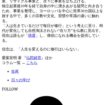
業、リサイクル事業と、次々に事業を立ち上げる。
独立起業後10年を経て自身の中に湧きあがる疑問と向き合う
ため、事業を整理し、ヨーロッパを中心に世界30カ国以上を
旅する中で、多くの宗教や文化、習慣や常識の違いに触れ
る。
「人は生きているだけで毎日が修行」という考えに至り、時
代が変化しても自然淘汰されない“在り方”を仏教に見出す。
現在は誰もが「
得度
」し、僧侶になれる機会を提供してい
る。
信念は、「人生を変えるのに修行はいらない」
愛葉宣明 著 『
仏陀経営
』ほか
コラム一覧 →
こちら
生死
日々の学び
FOLLOW