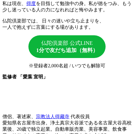
私は現在、
得度
を目指して勉強中の身。私が徳をつみ、もう
少し迷っている人の力になれればと悔やみます。
仏陀倶楽部では、 日々の迷いや立ち止まりを、
一人で抱えずに言葉にする場があります。
仏陀倶楽部 公式LINE
1分で友だち追加（無料）
※登録者2,000名超 / いつでも解除可
監修者 「愛葉 宣明」
僧侶、著述家、
宗教法人得藏寺
代表役員
愛知県名古屋市出身。浄土真宗大谷派である名古屋大谷高校
業後、20歳で独立起業。自動車販売業、美容事業、飲食事