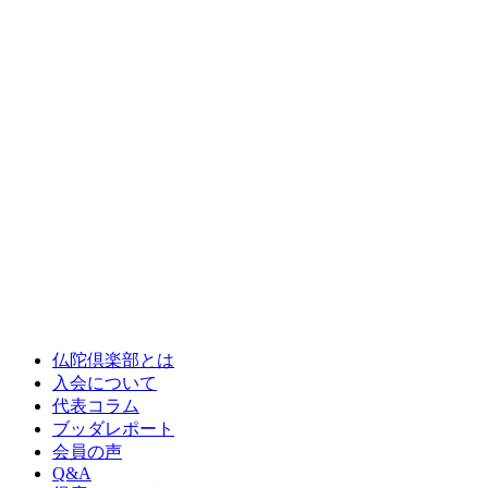
仏陀倶楽部とは
入会について
代表コラム
ブッダレポート
会員の声
Q&A