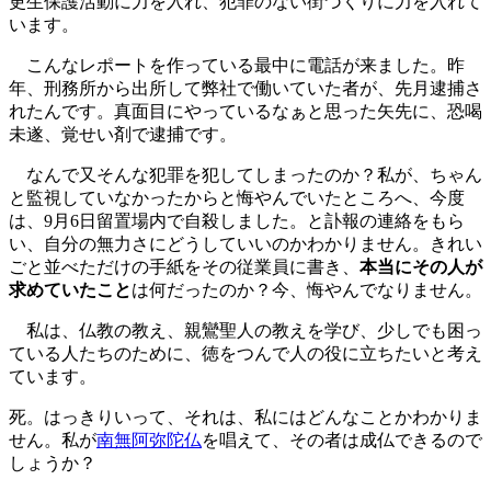
更生保護活動に力を入れ、犯罪のない街づくりに力を入れて
います。
こんなレポートを作っている最中に電話が来ました。昨
年、刑務所から出所して弊社で働いていた者が、先月逮捕さ
れたんです。真面目にやっているなぁと思った矢先に、恐喝
未遂、覚せい剤で逮捕です。
なんで又そんな犯罪を犯してしまったのか？私が、ちゃん
と監視していなかったからと悔やんでいたところへ、今度
は、9月6日留置場内で自殺しました。と訃報の連絡をもら
い、自分の無力さにどうしていいのかわかりません。きれい
ごと並べただけの手紙をその従業員に書き、
本当にその人が
求めていたこと
は何だったのか？今、悔やんでなりません。
私は、仏教の教え、親鸞聖人の教えを学び、少しでも困っ
ている人たちのために、徳をつんで人の役に立ちたいと考え
ています。
死。はっきりいって、それは、私にはどんなことかわかりま
せん。私が
南無阿弥陀仏
を唱えて、その者は成仏できるので
しょうか？