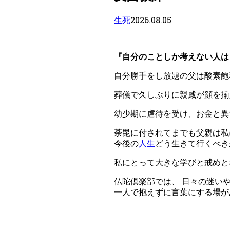
2026.08.05
生死
『自分のことしか考えない人は
自分勝手をし放題の父は酸素飽
葬儀で久しぶりに親戚が顔を揃
幼少期に虐待を受け、お金と異
荼毘に付されてまでも父親は私
今後の
人生
どう生きて行くべき
私にとって大きな学びと戒めと
仏陀倶楽部では、 日々の迷い
一人で抱えずに言葉にする場が