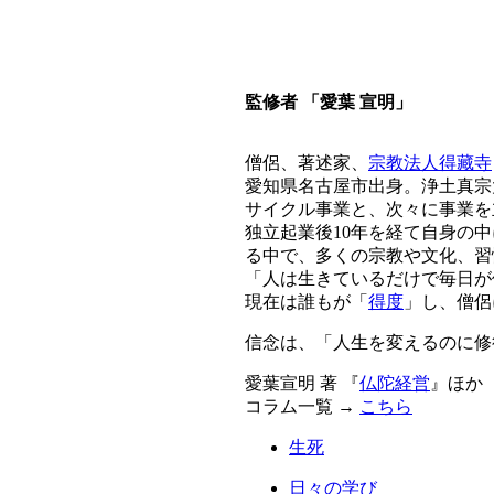
監修者 「愛葉 宣明」
僧侶、著述家、
宗教法人得藏寺
愛知県名古屋市出身。浄土真宗
サイクル事業と、次々に事業を
独立起業後10年を経て自身の
る中で、多くの宗教や文化、習
「人は生きているだけで毎日が
現在は誰もが「
得度
」し、僧侶
信念は、「人生を変えるのに修
愛葉宣明 著 『
仏陀経営
』ほか
コラム一覧 →
こちら
生死
日々の学び