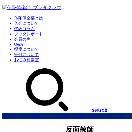
仏陀倶楽部とは
入会について
代表コラム
ブッダレポート
会員の声
Q&A
得度について
寄付について
お悩み相談室
search
誰であっても僧侶になれる得度への道をご用意しています。
反面教師