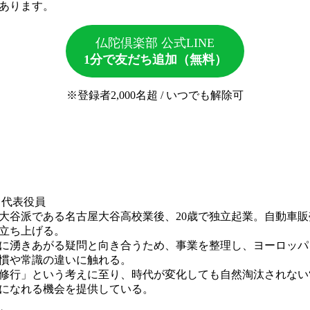
あります。
仏陀倶楽部 公式LINE
1分で友だち追加（無料）
※登録者2,000名超 / いつでも解除可
代表役員
大谷派である名古屋大谷高校業後、20歳で独立起業。自動車
立ち上げる。
中に湧きあがる疑問と向き合うため、事業を整理し、ヨーロッパ
慣や常識の違いに触れる。
修行」という考えに至り、時代が変化しても自然淘汰されない“
になれる機会を提供している。