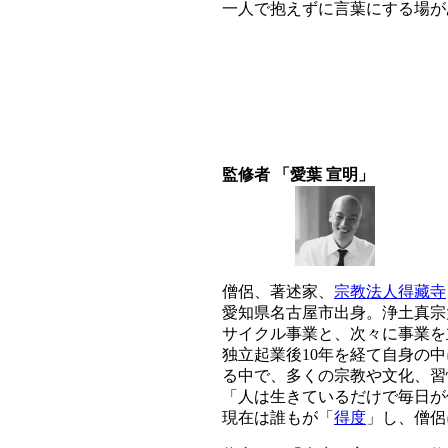
一人で抱えずに言葉にする場が
監修者 「愛葉 宣明」
僧侶、著述家、
宗教法人得藏寺
愛知県名古屋市出身。浄土真宗
サイクル事業と、次々に事業を
独立起業後10年を経て自身の
る中で、多くの宗教や文化、習
「人は生きているだけで毎日が
現在は誰もが「
得度
」し、僧侶