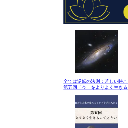
全ては逆転の法則：苦しい時こ
第五回「今」をよりよく生きる