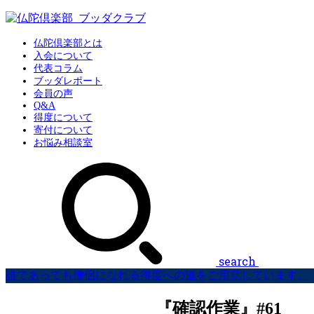
仏陀倶楽部とは
入会について
代表コラム
ブッダレポート
会員の声
Q&A
得度について
寄付について
お悩み相談室
search
誰であっても僧侶になれる得度への道をご用意しています。
『確認作業』#61