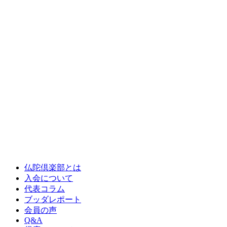
仏陀倶楽部とは
入会について
代表コラム
ブッダレポート
会員の声
Q&A