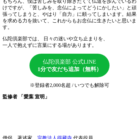
もちろん、僕は苦しみを取り除きたくて仏道を歩んでいるわ
けですが、「苦しみを、念仏によってどうにかしたい」と頑
張ってしまうと、やはり「自力」に頼ってしまいます。
結果
を求める力を抜いて、これからもお念仏に生きたい
と思いま
す。
仏陀倶楽部では、 日々の迷いや立ち止まりを、
一人で抱えずに言葉にする場があります。
仏陀倶楽部 公式LINE
1分で友だち追加（無料）
※登録者2,000名超 / いつでも解除可
監修者 「愛葉 宣明」
僧侶、著述家、
宗教法人得藏寺
代表役員