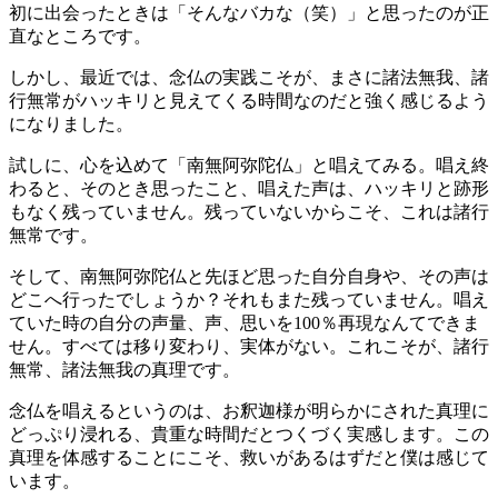
初に出会ったときは「そんなバカな（笑）」と思ったのが正
直なところです。
しかし、最近では、念仏の実践こそが、まさに諸法無我、諸
行無常がハッキリと見えてくる時間なのだと強く感じるよう
になりました。
試しに、心を込めて「南無阿弥陀仏」と唱えてみる。唱え終
わると、そのとき思ったこと、唱えた声は、ハッキリと跡形
もなく残っていません。
残っていないからこそ、これは諸行
無常です
。
そして、南無阿弥陀仏と先ほど思った自分自身や、その声は
どこへ行ったでしょうか？それもまた残っていません。唱え
ていた時の自分の声量、声、思いを100％再現なんてできま
せん。すべては移り変わり、実体がない。これこそが、諸行
無常、諸法無我の真理です。
念仏を唱えるというのは、お釈迦様が明らかにされた真理に
どっぷり浸れる、貴重な時間だとつくづく実感します。この
真理を体感することにこそ、救いがあるはずだと僕は感じて
います。