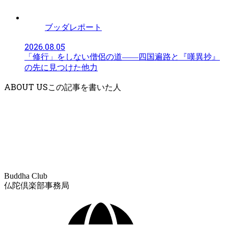
ブッダレポート
2026.08.05
「修行」をしない僧侶の道――四国遍路と『嘆異抄』
の先に見つけた他力
ABOUT US
Buddha Club
仏陀倶楽部事務局