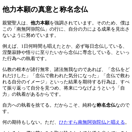
他力本願の真意と称名念仏
親鸞聖人は、
他力本願
を強調されています。そのため、僕は
この「南無阿弥陀仏」の行に、自分の力による成果を見出さ
ないように努めています。
例えば、1日何時間も唱えたとか、必ず毎日念仏している、
涅槃寂静や悟りに至りたいから念仏に専念している、といっ
た行為への執着です。
仏教の根本が諸行無常、諸法無我なのであれば、「念仏をど
れだけした」「念仏で救われた気分になった」「念仏で救わ
れる自分のイメージ」といった結果を期待する行為は、すべ
て振り返って自分を見つめ、将来につなげようという「自
力」の執着があるからです。
自力への執着を捨てる
。だからこそ、純粋な
称名念仏
なので
す。
何の期待もしない。ただ、
ひたすら南無阿弥陀仏と唱える
。