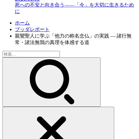
死への不安と向き合う――「今」を大切に生きるため
に
ホーム
ブッダレポート
親鸞聖人に学ぶ「他力の称名念仏」の実践 — 諸行無
常・諸法無我の真理を体感する道
検
索: