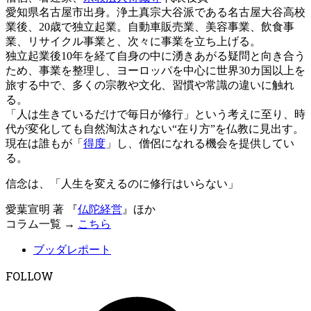
愛知県名古屋市出身。浄土真宗大谷派である名古屋大谷高校
業後、20歳で独立起業。自動車販売業、美容事業、飲食事
業、リサイクル事業と、次々に事業を立ち上げる。
独立起業後10年を経て自身の中に湧きあがる疑問と向き合う
ため、事業を整理し、ヨーロッパを中心に世界30カ国以上を
旅する中で、多くの宗教や文化、習慣や常識の違いに触れ
る。
「人は生きているだけで毎日が修行」という考えに至り、時
代が変化しても自然淘汰されない“在り方”を仏教に見出す。
現在は誰もが「
得度
」し、僧侶になれる機会を提供してい
る。
信念は、「人生を変えるのに修行はいらない」
愛葉宣明 著 『
仏陀経営
』ほか
コラム一覧 →
こちら
ブッダレポート
FOLLOW