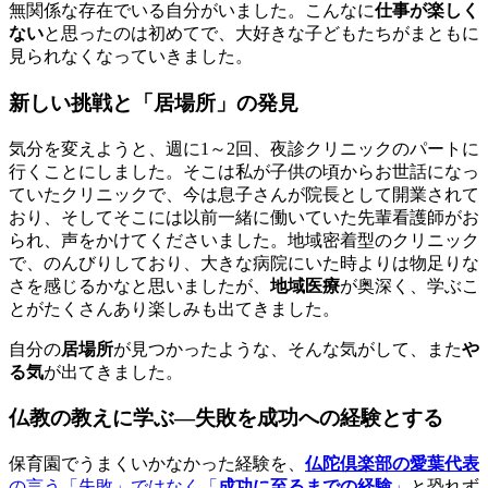
無関係な存在でいる自分がいました。こんなに
仕事が楽しく
ない
と思ったのは初めてで、大好きな子どもたちがまともに
見られなくなっていきました。
新しい挑戦と「居場所」の発見
気分を変えようと、週に1～2回、夜診クリニックのパートに
行くことにしました。そこは私が子供の頃からお世話になっ
ていたクリニックで、今は息子さんが院長として開業されて
おり、そしてそこには以前一緒に働いていた先輩看護師がお
られ、声をかけてくださいました。地域密着型のクリニック
で、のんびりしており、大きな病院にいた時よりは物足りな
さを感じるかなと思いましたが、
地域医療
が奥深く、学ぶこ
とがたくさんあり楽しみも出てきました。
自分の
居場所
が見つかったような、そんな気がして、また
や
る気
が出てきました。
仏教の教えに学ぶ—失敗を成功への経験とする
保育園でうまくいかなかった経験を、
仏陀倶楽部の愛葉代表
の言う「失敗」ではなく「
成功に至るまでの経験
」
と恐れず