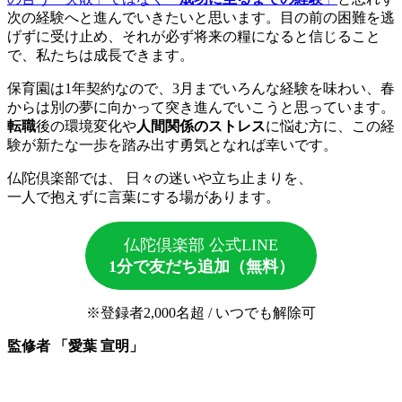
次の経験へと進んでいきたいと思います。目の前の困難を逃
げずに受け止め、それが必ず将来の糧になると信じること
で、私たちは成長できます。
保育園は1年契約なので、3月までいろんな経験を味わい、春
からは別の夢に向かって突き進んでいこうと思っています。
転職
後の環境変化や
人間関係のストレス
に悩む方に、この経
験が新たな一歩を踏み出す勇気となれば幸いです。
仏陀倶楽部では、 日々の迷いや立ち止まりを、
一人で抱えずに言葉にする場があります。
仏陀倶楽部 公式LINE
1分で友だち追加（無料）
※登録者2,000名超 / いつでも解除可
監修者 「愛葉 宣明」