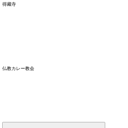
得藏寺
仏教カレー教会