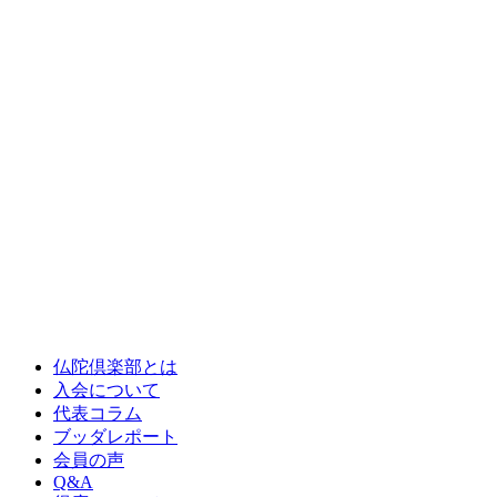
仏陀倶楽部とは
入会について
代表コラム
ブッダレポート
会員の声
Q&A