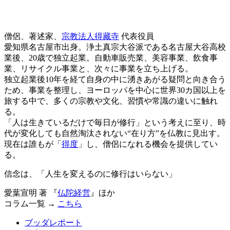
僧侶、著述家、
宗教法人得藏寺
代表役員
愛知県名古屋市出身。浄土真宗大谷派である名古屋大谷高校
業後、20歳で独立起業。自動車販売業、美容事業、飲食事
業、リサイクル事業と、次々に事業を立ち上げる。
独立起業後10年を経て自身の中に湧きあがる疑問と向き合う
ため、事業を整理し、ヨーロッパを中心に世界30カ国以上を
旅する中で、多くの宗教や文化、習慣や常識の違いに触れ
る。
「人は生きているだけで毎日が修行」という考えに至り、時
代が変化しても自然淘汰されない“在り方”を仏教に見出す。
現在は誰もが「
得度
」し、僧侶になれる機会を提供してい
る。
信念は、「人生を変えるのに修行はいらない」
愛葉宣明 著 『
仏陀経営
』ほか
コラム一覧 →
こちら
ブッダレポート