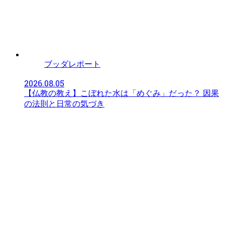
ブッダレポート
2026.08.05
【仏教の教え】こぼれた水は「めぐみ」だった？ 因果
の法則と日常の気づき