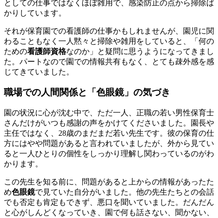
としての仕事ではなくほぼ雑用で、感染防止の点から掃除ば
かりしています。
それが保育園での看護師の仕事かもしれませんが、園児に関
わることもなく一人黙々と掃除や雑用をしていると、「何の
ための
看護師資格
なのか」と疑問に思うようになってきまし
た。パートなので園での情報共有もなく、とても疎外感を感
じてきていました。
職場での人間関係と「色眼鏡」の気づき
園の状況に心が沈む中で、ただ一人、正職の若い男性保育士
さんだけがいつも感謝の声をかけてくださいました。園長や
主任ではなく、28歳のまだまだ若い先生です。彼の保育の仕
方にはやや問題があると言われていましたが、外から見てい
ると一人ひとりの個性をしっかり理解し関わっているのがわ
かります。
この先生を知る前に、問題があると上からの情報があったた
め
色眼鏡
で見ていた自分がいました。他の先生たちとの会話
でも否定も肯定もできず、悪口を聞いていました。だんだん
と心がしんどくなっていき、園で何も話さない、聞かない、