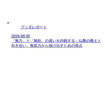
ブッダレポート
2026.08.05
「無力」と「無欲」の違いを内観する：仏教の教えと
向き合い、無気力から抜け出すための視点