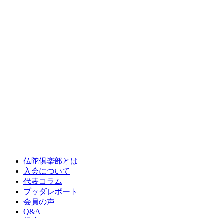
仏陀倶楽部とは
入会について
代表コラム
ブッダレポート
会員の声
Q&A