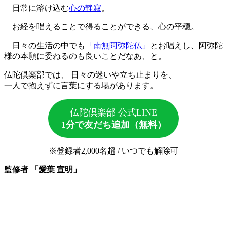
日常に溶け込む
心の静寂
。
お経を唱えることで得ることができる、心の平穏。
日々の生活の中でも
「南無阿弥陀仏」
とお唱えし、阿弥陀
様の本願に委ねるのも良いことだなあ、と。
仏陀倶楽部では、 日々の迷いや立ち止まりを、
一人で抱えずに言葉にする場があります。
仏陀倶楽部 公式LINE
1分で友だち追加（無料）
※登録者2,000名超 / いつでも解除可
監修者 「愛葉 宣明」