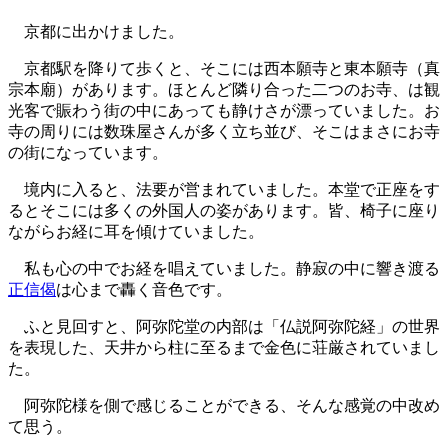
京都に出かけました。
京都駅を降りて歩くと、そこには西本願寺と東本願寺（真
宗本廟）があります。ほとんど隣り合った二つのお寺、は観
光客で賑わう街の中にあっても静けさが漂っていました。お
寺の周りには数珠屋さんが多く立ち並び、そこはまさにお寺
の街になっています。
境内に入ると、法要が営まれていました。本堂で正座をす
るとそこには多くの外国人の姿があります。皆、椅子に座り
ながらお経に耳を傾けていました。
私も心の中でお経を唱えていました。静寂の中に響き渡る
正信偈
は心まで轟く音色です。
ふと見回すと、阿弥陀堂の内部は「仏説阿弥陀経」の世界
を表現した、天井から柱に至るまで金色に荘厳されていまし
た。
阿弥陀様を側で感じることができる、そんな感覚の中改め
て思う。