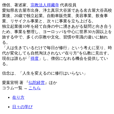
僧侶、著述家、
宗教法人得藏寺
代表役員
愛知県名古屋市出身。浄土真宗大谷派である名古屋大谷高校
業後、20歳で独立起業。自動車販売業、美容事業、飲食事
業、リサイクル事業と、次々に事業を立ち上げる。
独立起業後10年を経て自身の中に湧きあがる疑問と向き合う
ため、事業を整理し、ヨーロッパを中心に世界30カ国以上を
旅する中で、多くの宗教や文化、習慣や常識の違いに触れ
る。
「人は生きているだけで毎日が修行」という考えに至り、時
代が変化しても自然淘汰されない“在り方”を仏教に見出す。
現在は誰もが「
得度
」し、僧侶になれる機会を提供してい
る。
信念は、「人生を変えるのに修行はいらない」
愛葉宣明 著 『
仏陀経営
』ほか
コラム一覧 →
こちら
在り方
日々の学び