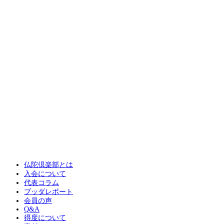
仏陀倶楽部とは
入会について
代表コラム
ブッダレポート
会員の声
Q&A
得度について