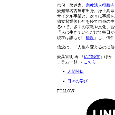
僧侶、著述家、
宗教法人得藏寺
愛知県名古屋市出身。浄土真宗
サイクル事業と、次々に事業を
独立起業後10年を経て自身の
る中で、多くの宗教や文化、習
「人は生きているだけで毎日が
現在は誰もが「
得度
」し、僧侶
信念は、「人生を変えるのに修
愛葉宣明 著 『
仏陀経営
』ほか
コラム一覧 →
こちら
人間関係
日々の学び
FOLLOW