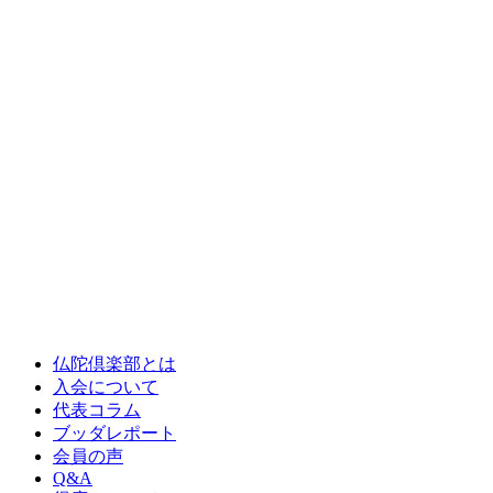
仏陀倶楽部とは
入会について
代表コラム
ブッダレポート
会員の声
Q&A