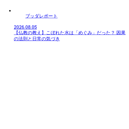
ブッダレポート
2026.08.05
【仏教の教え】こぼれた水は「めぐみ」だった？ 因果
の法則と日常の気づき