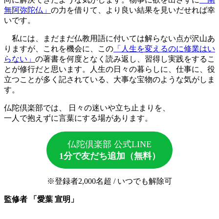
無阿弥陀仏」
の力を借りて、より良い結果を見いだせれば幸
いです。
私には、まだまだ仏教用語に付いては解らない点が沢山あ
りますが、これを機会に、この
「人生を変えるのに修業はい
らない」
の著書を何度となく読み返し、習得し実践をするこ
とが修行だと思います。人生の日々の暮らしに、仕事に、役
立つことが多く記されている、大事な宝物のような気がしま
す。
仏陀倶楽部では、 日々の迷いや立ち止まりを、
一人で抱えずに言葉にする場があります。
仏陀倶楽部 公式LINE
1分で友だち追加（無料）
※登録者2,000名超 / いつでも解除可
監修者 「愛葉 宣明」