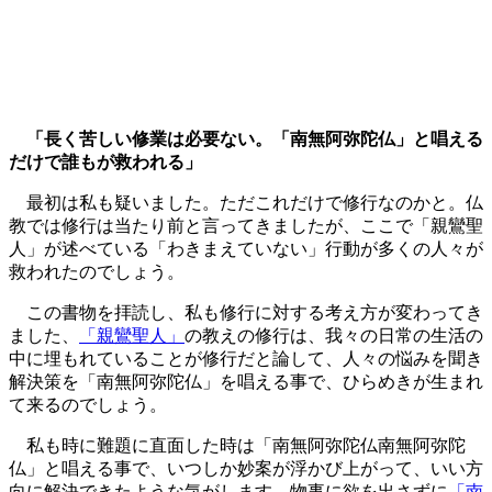
「長く苦しい修業は必要ない。「南無阿弥陀仏」と唱える
だけで誰もが救われる」
最初は私も疑いました。ただこれだけで修行なのかと。仏
教では修行は当たり前と言ってきましたが、ここで「親鸞聖
人」が述べている「わきまえていない」行動が多くの人々が
救われたのでしょう。
この書物を拝読し、私も修行に対する考え方が変わってき
ました、
「親鸞聖人」
の教えの修行は、我々の日常の生活の
中に埋もれていることが修行だと論して、人々の悩みを聞き
解決策を「南無阿弥陀仏」を唱える事で、ひらめきが生まれ
て来るのでしょう。
私も時に難題に直面した時は「南無阿弥陀仏南無阿弥陀
仏」と唱える事で、いつしか妙案が浮かび上がって、いい方
向に解決できたような気がします。物事に欲を出さずに
「南