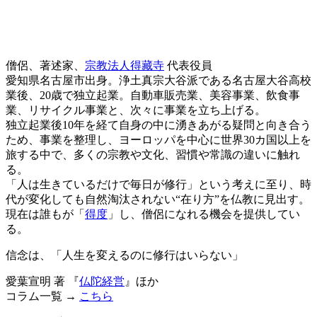
僧侶、著述家、
宗教法人得藏寺
代表役員
愛知県名古屋市出身。浄土真宗大谷派である名古屋大谷高校
業後、20歳で独立起業。自動車販売業、美容事業、飲食事
業、リサイクル事業と、次々に事業を立ち上げる。
独立起業後10年を経て自身の中に湧きあがる疑問と向き合う
ため、事業を整理し、ヨーロッパを中心に世界30カ国以上を
旅する中で、多くの宗教や文化、習慣や常識の違いに触れ
る。
「人は生きているだけで毎日が修行」という考えに至り、時
代が変化しても自然淘汰されない“在り方”を仏教に見出す。
現在は誰もが「
得度
」し、僧侶になれる機会を提供してい
る。
信念は、「人生を変えるのに修行はいらない」
愛葉宣明 著 『
仏陀経営
』ほか
コラム一覧 →
こちら