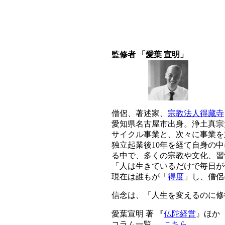
監修者 「愛葉 宣明」
僧侶、著述家、
宗教法人得藏寺
愛知県名古屋市出身。浄土真宗
サイクル事業と、次々に事業を
独立起業後10年を経て自身の
る中で、多くの宗教や文化、習
「人は生きているだけで毎日が
現在は誰もが「
得度
」し、僧侶
信念は、「人生を変えるのに修
愛葉宣明 著 『
仏陀経営
』ほか
コラム一覧 →
こちら