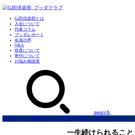
仏陀倶楽部とは
入会について
代表コラム
ブッダレポート
会員の声
Q&A
得度について
寄付について
お悩み相談室
search
誰であっても僧侶になれる得度への道をご用意しています。
一生続けられること